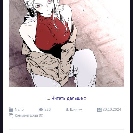
...
Читать дальше »
Nano
226
Шин-ку
30.10.2024
Комментарии (0)