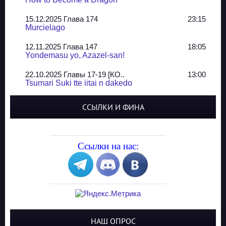
15.12.2025 Глава 174
23:15
Murcielago
12.11.2025 Глава 147
18:05
Yondemasu yo, Azazel-san!
22.10.2025 Главы 17-19 [КО..
13:00
Tsumari Suki tte iitai n dakedo
07.10.2025 Главы 51-52
20:14
ССЫЛКИ И ФИНА
Jungle Juice
02.09.2025 Квартет, глава ..
13:24
Yozakura Shijuusou
Ссылки на нас:
08.08.2025 Глава 50
23:54
A Compendium of Ghosts
29.07.2025 Shirokuro
19:10
Синглы
20.05.2025 Глава 81 - КОНЕЦ
21:30
НАШ ОПРОС
The King of Home Cooking