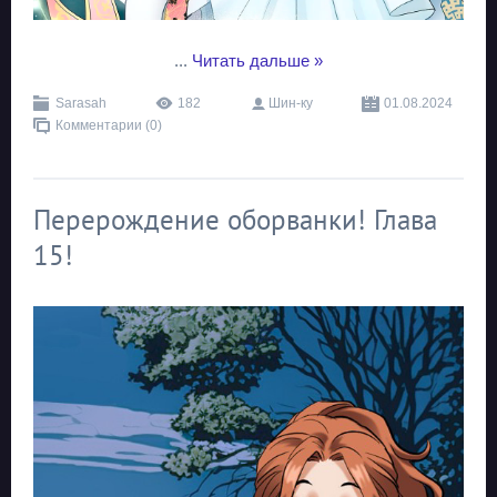
...
Читать дальше »
Sarasah
182
Шин-ку
01.08.2024
Комментарии (0)
Перерождение оборванки! Глава
15!