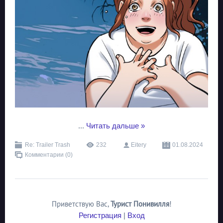
...
Читать дальше »
Re: Trailer Trash
232
Eitery
01.08.2024
Комментарии (0)
Приветствую Вас
,
Турист Понивилля
!
Регистрация
|
Вход