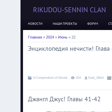
RIKUDOU-SENNIN CLAN
НОВОСТИ
НАШИ ПРОЕКТЫ
ФОРУМ
СТ
Главная
»
2024
»
Июнь
»
22
Энциклопедия нечисти! Глава
.
A Compendium of Ghosts
204
Dark_Witch
Джангл Джус! Главы 41-42