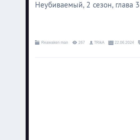
Неубиваемый, 2 сезон, глава 3
.
Reawaken man
267
TRikA
22.06.2024