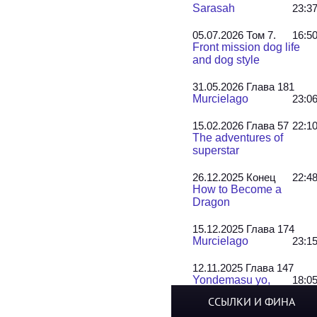
Sarasah
23:3
05.07.2026 Том 7.
16:5
Front mission dog life
and dog style
31.05.2026 Глава 181
Murcielago
23:0
15.02.2026 Глава 57
22:1
The adventures of
superstar
26.12.2025 Конец
22:4
How to Become a
Dragon
15.12.2025 Глава 174
Murcielago
23:1
12.11.2025 Глава 147
Yondemasu yo,
18:0
Azazel-san!
ССЫЛКИ И ФИНА