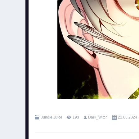
.
Jungle Juice
193
Dark_Witch
22.06.2024