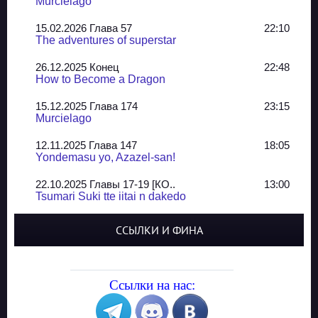
Murcielago
15.02.2026 Глава 57
22:10
The adventures of superstar
26.12.2025 Конец
22:48
How to Become a Dragon
15.12.2025 Глава 174
23:15
Murcielago
12.11.2025 Глава 147
18:05
Yondemasu yo, Azazel-san!
22.10.2025 Главы 17-19 [КО..
13:00
Tsumari Suki tte iitai n dakedo
07.10.2025 Главы 51-52
20:14
ССЫЛКИ И ФИНА
Jungle Juice
02.09.2025 Квартет, глава ..
13:24
Yozakura Shijuusou
Ссылки на нас:
08.08.2025 Глава 50
23:54
A Compendium of Ghosts