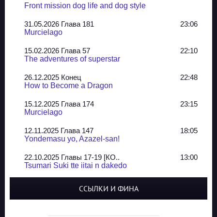
Front mission dog life and dog style
31.05.2026 Глава 181
23:06
Murcielago
15.02.2026 Глава 57
22:10
The adventures of superstar
26.12.2025 Конец
22:48
How to Become a Dragon
15.12.2025 Глава 174
23:15
Murcielago
12.11.2025 Глава 147
18:05
Yondemasu yo, Azazel-san!
22.10.2025 Главы 17-19 [КО..
13:00
Tsumari Suki tte iitai n dakedo
07.10.2025 Главы 51-52
20:14
ССЫЛКИ И ФИНА
Jungle Juice
02.09.2025 Квартет, глава ..
13:24