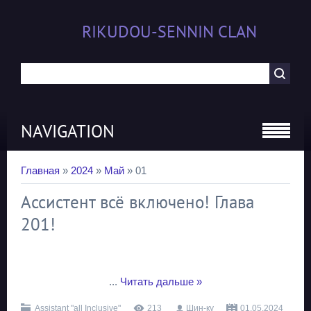
RIKUDOU-SENNIN CLAN
NAVIGATION
Главная
»
2024
»
Май
»
01
Ассистент всё включено! Глава
201!
...
Читать дальше »
Assistant "all Inclusive"
213
Шин-ку
01.05.2024