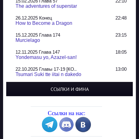
15.02.2026 Глава 57
22:10
The adventures of superstar
26.12.2025 Конец
22:48
How to Become a Dragon
15.12.2025 Глава 174
23:15
Murcielago
12.11.2025 Глава 147
18:05
Yondemasu yo, Azazel-san!
22.10.2025 Главы 17-19 [КО..
13:00
Tsumari Suki tte iitai n dakedo
07.10.2025 Главы 51-52
20:14
ССЫЛКИ И ФИНА
Jungle Juice
02.09.2025 Квартет, глава ..
13:24
Yozakura Shijuusou
Ссылки на нас:
08.08.2025 Глава 50
23:54
A Compendium of Ghosts
29.07.2025 Shirokuro
19:10