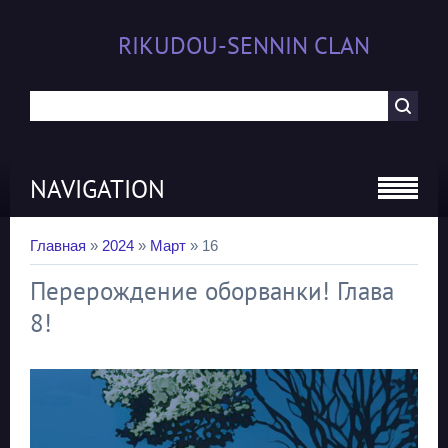
RIKUDOU-SENNIN CLAN
NAVIGATION
Главная
»
2024
»
Март
»
16
Перерождение оборванки! Глава
8!