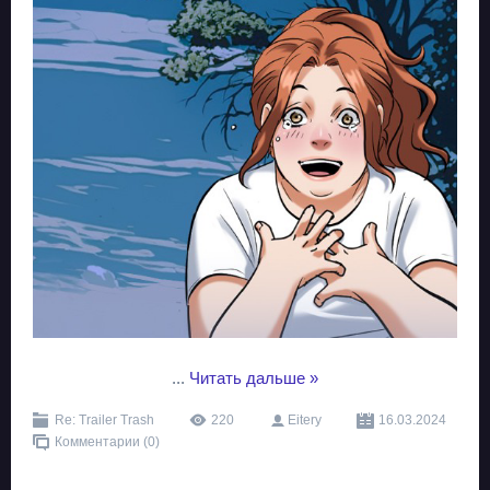
...
Читать дальше »
Re: Trailer Trash
220
Eitery
16.03.2024
Комментарии (0)