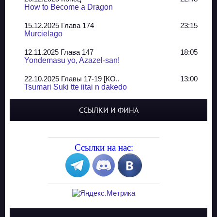
How to Become a Dragon
15.12.2025 Глава 174
23:15
Murcielago
12.11.2025 Глава 147
18:05
Yondemasu yo, Azazel-san!
22.10.2025 Главы 17-19 [КО..
13:00
Tsumari Suki tte iitai n dakedo
07.10.2025 Главы 51-52
20:14
ССЫЛКИ И ФИНА
Jungle Juice
02.09.2025 Квартет, глава ..
13:24
Yozakura Shijuusou
Ссылки на нас:
08.08.2025 Глава 50
23:54
A Compendium of Ghosts
29.07.2025 Shirokuro
19:10
Синглы
20.05.2025 Глава 81 - КОНЕЦ
21:30