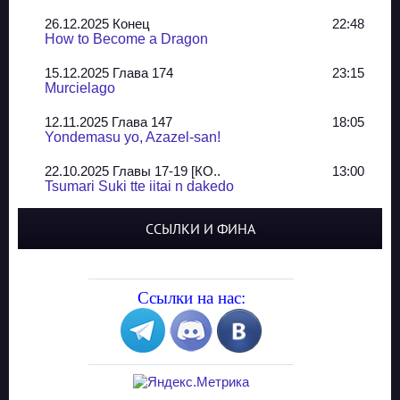
26.12.2025 Конец
22:48
How to Become a Dragon
15.12.2025 Глава 174
23:15
Murcielago
12.11.2025 Глава 147
18:05
Yondemasu yo, Azazel-san!
22.10.2025 Главы 17-19 [КО..
13:00
Tsumari Suki tte iitai n dakedo
07.10.2025 Главы 51-52
20:14
ССЫЛКИ И ФИНА
Jungle Juice
02.09.2025 Квартет, глава ..
13:24
Yozakura Shijuusou
Ссылки на нас:
08.08.2025 Глава 50
23:54
A Compendium of Ghosts
29.07.2025 Shirokuro
19:10
Синглы