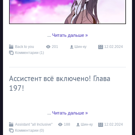
...
Читать дальше »
Back to you
201
Шин-ку
12.02.2024
Комментарии (1)
Ассистент всё включено! Глава
197!
...
Читать дальше »
Assistant "all Inclusive"
188
Шин-ку
12.02.2024
Комментарии (0)