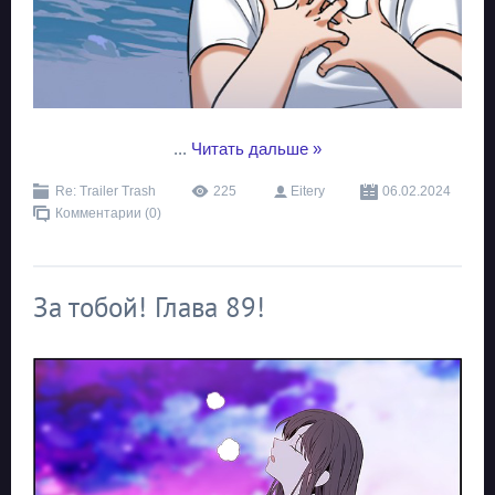
...
Читать дальше »
Re: Trailer Trash
225
Eitery
06.02.2024
Комментарии (0)
За тобой! Глава 89!