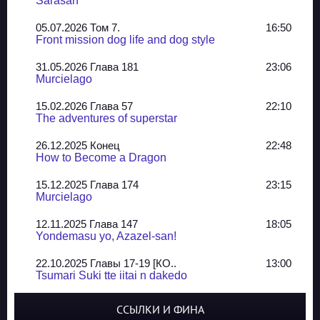
Sarasah
05.07.2026 Том 7.
16:50
Front mission dog life and dog style
31.05.2026 Глава 181
23:06
Murcielago
15.02.2026 Глава 57
22:10
The adventures of superstar
26.12.2025 Конец
22:48
How to Become a Dragon
15.12.2025 Глава 174
23:15
Murcielago
12.11.2025 Глава 147
18:05
Yondemasu yo, Azazel-san!
22.10.2025 Главы 17-19 [КО..
13:00
Tsumari Suki tte iitai n dakedo
07.10.2025 Главы 51-52
20:14
ССЫЛКИ И ФИНА
Jungle Juice