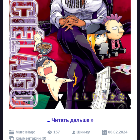
...
Читать дальше »
Murcielago
157
Шин-ку
06.02.2024
Комментарии (0)