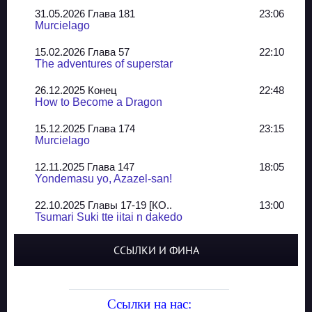
31.05.2026 Глава 181
23:06
Murcielago
15.02.2026 Глава 57
22:10
The adventures of superstar
26.12.2025 Конец
22:48
How to Become a Dragon
15.12.2025 Глава 174
23:15
Murcielago
12.11.2025 Глава 147
18:05
Yondemasu yo, Azazel-san!
22.10.2025 Главы 17-19 [КО..
13:00
Tsumari Suki tte iitai n dakedo
07.10.2025 Главы 51-52
20:14
ССЫЛКИ И ФИНА
Jungle Juice
02.09.2025 Квартет, глава ..
13:24
Yozakura Shijuusou
Ссылки на нас: