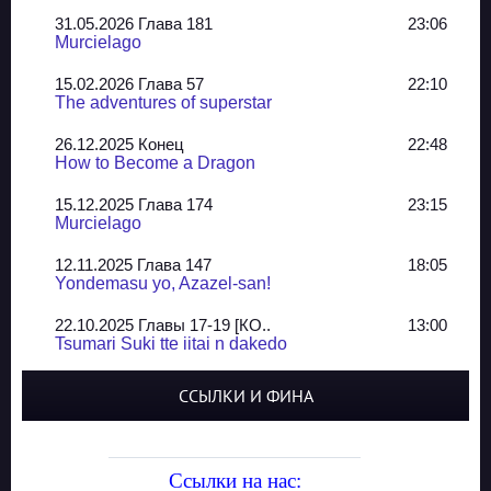
31.05.2026 Глава 181
23:06
Murcielago
15.02.2026 Глава 57
22:10
The adventures of superstar
26.12.2025 Конец
22:48
How to Become a Dragon
15.12.2025 Глава 174
23:15
Murcielago
12.11.2025 Глава 147
18:05
Yondemasu yo, Azazel-san!
22.10.2025 Главы 17-19 [КО..
13:00
Tsumari Suki tte iitai n dakedo
07.10.2025 Главы 51-52
20:14
ССЫЛКИ И ФИНА
Jungle Juice
02.09.2025 Квартет, глава ..
13:24
Yozakura Shijuusou
Ссылки на нас: