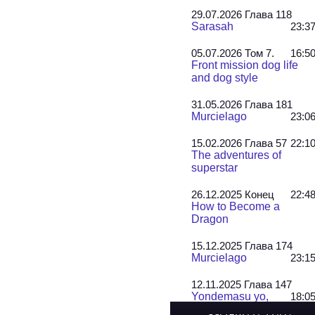
29.07.2026 Глава 118
Sarasah
23:3
05.07.2026 Том 7.
16:5
Front mission dog life
and dog style
31.05.2026 Глава 181
Murcielago
23:0
15.02.2026 Глава 57
22:1
The adventures of
superstar
26.12.2025 Конец
22:4
How to Become a
Dragon
15.12.2025 Глава 174
Murcielago
23:1
12.11.2025 Глава 147
Yondemasu yo,
18:0
Azazel-san!