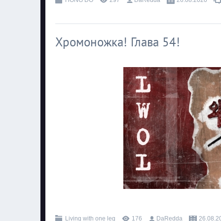
HONG DO
297
DaRedda
26.08.2020
Хромоножка! Глава 54!
.
Living with one leg
176
DaRedda
26.08.2