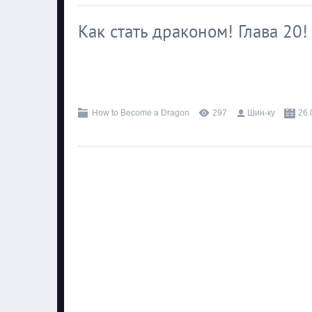
Как стать драконом! Глава 20!
.
How to Become a Dragon
297
Шин-ку
26.