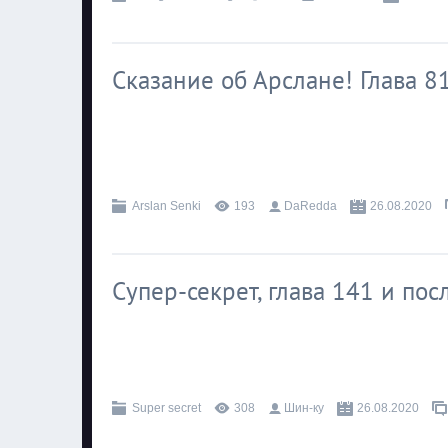
Сказание об Арслане! Глава 8
.
Arslan Senki
193
DaRedda
26.08.2020
Супер-секрет, глава 141 и пос
.
Super secret
308
Шин-ку
26.08.2020