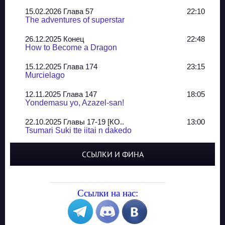
15.02.2026 Глава 57
22:10
The adventures of superstar
26.12.2025 Конец
22:48
How to Become a Dragon
15.12.2025 Глава 174
23:15
Murcielago
12.11.2025 Глава 147
18:05
Yondemasu yo, Azazel-san!
22.10.2025 Главы 17-19 [КО..
13:00
Tsumari Suki tte iitai n dakedo
07.10.2025 Главы 51-52
20:14
ССЫЛКИ И ФИНА
Jungle Juice
02.09.2025 Квартет, глава ..
13:24
Yozakura Shijuusou
Ссылки на нас:
08.08.2025 Глава 50
23:54
A Compendium of Ghosts