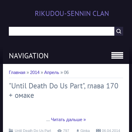
RIKUDOU-SENNIN CLAN
NAVIGATION
Главная
»
2014
»
Апрель
»
06
"Until Death Do Us Part", глава 170
+ омаке
...
Читать дальше »
Until Death Do Us Part
797
Ginka
06.04.2014