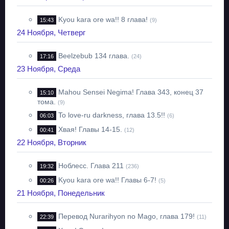
Kyou kara ore wa!! 8 глава!
15:43
(9)
24 Ноября, Четверг
Beelzebub 134 глава.
17:16
(24)
23 Ноября, Среда
Mahou Sensei Negima! Глава 343, конец 37
15:10
тома.
(9)
To love-ru darkness, глава 13.5!!
06:03
(6)
Хвая! Главы 14-15.
00:41
(12)
22 Ноября, Вторник
Ноблесс. Глава 211
19:32
(236)
Kyou kara ore wa!! Главы 6-7!
00:26
(5)
21 Ноября, Понедельник
Перевод Nurarihyon no Mago, глава 179!
22:39
(11)