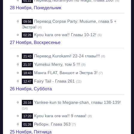
Перевод Nurarihyon no Mago, глава 180!
01:22
(6)
28 Ноября, Понедельник
Перевод Corpse Party: Musume, глава 5 +
09:56
Экстра!
(4)
Kyou kara ore wa!! Главы 10-12!
02:26
(6)
27 Ноября, Воскресенье
Перевод Kurokami! 22-24 главы!!!
21:43
(8)
Yumekui Merry, том 5 !!!
21:37
(8)
Манга FLAT, Ваншот и Экстра 3!
18:43
(7)
Fairy Tail - Глава 261
12:47
(11)
26 Ноября, Суббота
Yankee-kun to Megane-chan, главы 138-139!
20:16
(14)
Kyou kara ore wa!! 9 глава!
17:20
(8)
Реборн. Глава 363
01:26
(7)
25 Ноября, Пятница