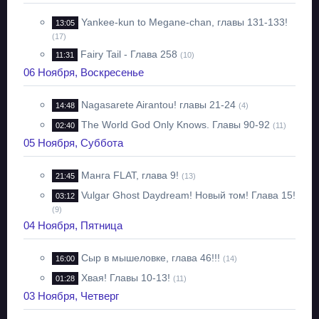
Yankee-kun to Megane-chan, главы 131-133!
13:05
(17)
Fairy Tail - Глава 258
11:31
(10)
06 Ноября, Воскресенье
Nagasarete Airantou! главы 21-24
14:48
(4)
The World God Only Knows. Главы 90-92
02:40
(11)
05 Ноября, Суббота
Манга FLAT, глава 9!
21:45
(13)
Vulgar Ghost Daydream! Новый том! Глава 15!
03:12
(9)
04 Ноября, Пятница
Сыр в мышеловке, глава 46!!!
16:00
(14)
Хвая! Главы 10-13!
01:28
(11)
03 Ноября, Четверг