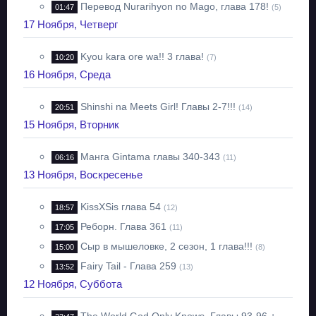
Перевод Nurarihyon no Mago, глава 178!
01:47
(5)
17 Ноября, Четверг
Kyou kara ore wa!! 3 глава!
10:20
(7)
16 Ноября, Среда
Shinshi na Meets Girl! Главы 2-7!!!
20:51
(14)
15 Ноября, Вторник
Манга Gintama главы 340-343
06:16
(11)
13 Ноября, Воскресенье
KissXSis глава 54
18:57
(12)
Реборн. Глава 361
17:05
(11)
Сыр в мышеловке, 2 сезон, 1 глава!!!
15:00
(8)
Fairy Tail - Глава 259
13:52
(13)
12 Ноября, Суббота