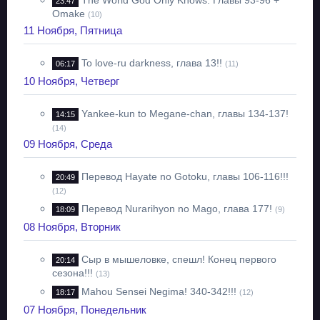
The World God Only Knows. Главы 93-96 +
23:47
Omake
(10)
11 Ноября, Пятница
To love-ru darkness, глава 13!!
06:17
(11)
10 Ноября, Четверг
Yankee-kun to Megane-chan, главы 134-137!
14:15
(14)
09 Ноября, Среда
Перевод Hayate no Gotoku, главы 106-116!!!
20:49
(12)
Перевод Nurarihyon no Mago, глава 177!
18:09
(9)
08 Ноября, Вторник
Сыр в мышеловке, спешл! Конец первого
20:14
сезона!!!
(13)
Mahou Sensei Negima! 340-342!!!
18:17
(12)
07 Ноября, Понедельник