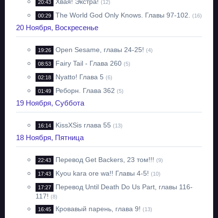
Хвая! Экстра!
20:43
(12)
The World God Only Knows. Главы 97-102.
00:29
(16)
20 Ноября, Воскресенье
Open Sesame, главы 24-25!
19:26
(4)
Fairy Tail - Глава 260
08:53
(5)
Nyatto! Глава 5
02:18
(6)
Реборн. Глава 362
01:49
(5)
19 Ноября, Суббота
KissXSis глава 55
16:14
(13)
18 Ноября, Пятница
Перевод Get Backers, 23 том!!!
22:43
(9)
Kyou kara ore wa!! Главы 4-5!
17:43
(10)
Перевод Until Death Do Us Part, главы 116-
17:27
117!
(8)
Кровавый парень, глава 9!
16:45
(13)