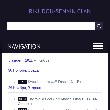
RIKUDOU-SENNIN CLAN
NAVIGATION
Главная
»
2011
»
Ноябрь
30 Ноября, Среда
Kyou kara ore wa!! Главы 13-14!
10:01
(7)
29 Ноября, Вторник
The World God Only Knows. Главы 103-106 +
01:36
Omake.
(7)