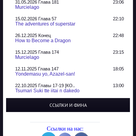
31.05.2026 Глава 181
23:06
Murcielago
15.02.2026 Глава 57
22:10
The adventures of superstar
26.12.2025 Конец
22:48
How to Become a Dragon
15.12.2025 Глава 174
23:15
Murcielago
12.11.2025 Глава 147
18:05
Yondemasu yo, Azazel-san!
22.10.2025 Главы 17-19 [КО..
13:00
Tsumari Suki tte iitai n dakedo
07.10.2025 Главы 51-52
20:14
ССЫЛКИ И ФИНА
Jungle Juice
02.09.2025 Квартет, глава ..
13:24
Yozakura Shijuusou
Ссылки на нас:
08.08.2025 Глава 50
23:54