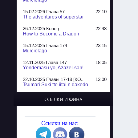
15.02.2026 Глава 57
22:10
The adventures of superstar
26.12.2025 Конец
22:48
How to Become a Dragon
15.12.2025 Глава 174
23:15
Murcielago
12.11.2025 Глава 147
18:05
Yondemasu yo, Azazel-san!
22.10.2025 Главы 17-19 [КО..
13:00
Tsumari Suki tte iitai n dakedo
07.10.2025 Главы 51-52
20:14
ССЫЛКИ И ФИНА
Jungle Juice
02.09.2025 Квартет, глава ..
13:24
Yozakura Shijuusou
Ссылки на нас:
08.08.2025 Глава 50
23:54
A Compendium of Ghosts