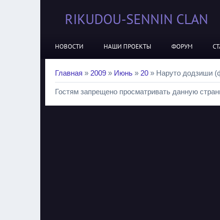
RIKUDOU-SENNIN CLAN
НОВОСТИ
НАШИ ПРОЕКТЫ
ФОРУМ
СТ
Главная
»
2009
»
Июнь
»
20
» Наруто додзиши (ф
Гостям запрещено просматривать данную страни