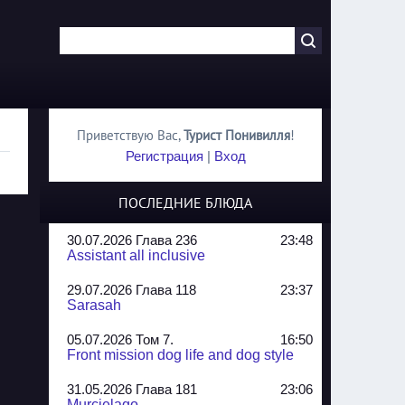
Приветствую Вас
,
Турист Понивилля
!
Регистрация
|
Вход
ПОСЛЕДНИЕ БЛЮДА
30.07.2026 Глава 236
23:48
Assistant all inclusive
29.07.2026 Глава 118
23:37
Sarasah
05.07.2026 Том 7.
16:50
Front mission dog life and dog style
31.05.2026 Глава 181
23:06
Murcielago