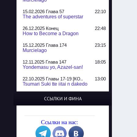
15.02.2026 Глава 57
22:10
The adventures of superstar
26.12.2025 Конец
22:48
How to Become a Dragon
15.12.2025 Глава 174
23:15
Murcielago
12.11.2025 Глава 147
18:05
Yondemasu yo, Azazel-san!
22.10.2025 Главы 17-19 [КО..
13:00
Tsumari Suki tte iitai n dakedo
07.10.2025 Главы 51-52
20:14
ССЫЛКИ И ФИНА
Jungle Juice
02.09.2025 Квартет, глава ..
13:24
Yozakura Shijuusou
Ссылки на нас:
08.08.2025 Глава 50
23:54
A Compendium of Ghosts