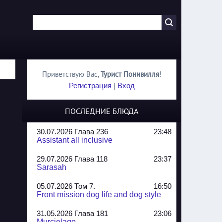
Приветствую Вас
,
Турист Понивилля
!
Регистрация
|
Вход
ПОСЛЕДНИЕ БЛЮДА
30.07.2026 Глава 236
23:48
Assistant all inclusive
29.07.2026 Глава 118
23:37
Sarasah
05.07.2026 Том 7.
16:50
Front mission dog life and dog style
31.05.2026 Глава 181
23:06
Murcielago