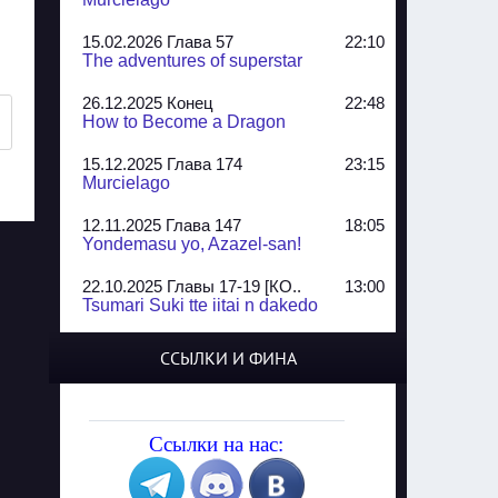
15.02.2026 Глава 57
22:10
The adventures of superstar
26.12.2025 Конец
22:48
How to Become a Dragon
15.12.2025 Глава 174
23:15
Murcielago
12.11.2025 Глава 147
18:05
Yondemasu yo, Azazel-san!
22.10.2025 Главы 17-19 [КО..
13:00
Tsumari Suki tte iitai n dakedo
07.10.2025 Главы 51-52
20:14
ССЫЛКИ И ФИНА
Jungle Juice
02.09.2025 Квартет, глава ..
13:24
Yozakura Shijuusou
Ссылки на нас:
08.08.2025 Глава 50
23:54
A Compendium of Ghosts