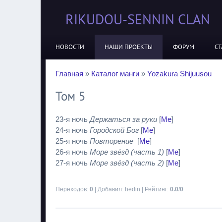
RIKUDOU-SENNIN CLAN
НОВОСТИ
НАШИ ПРОЕКТЫ
ФОРУМ
СТ
Главная
»
Каталог манги
»
Yozakura Shijuusou
Том 5
23-я ночь
Держаться за руки
[
Me
]
24-я ночь
Городской Бог
[
Me
]
25-я ночь
Повторение
[
Me
]
26-я ночь
Море звёзд (часть 1)
[
Me
]
27-я ночь
Море звёзд (часть 2)
[
Me
]
Переходов
:
0
|
Добавил
:
hedin
|
Рейтинг
:
0.0
/
0