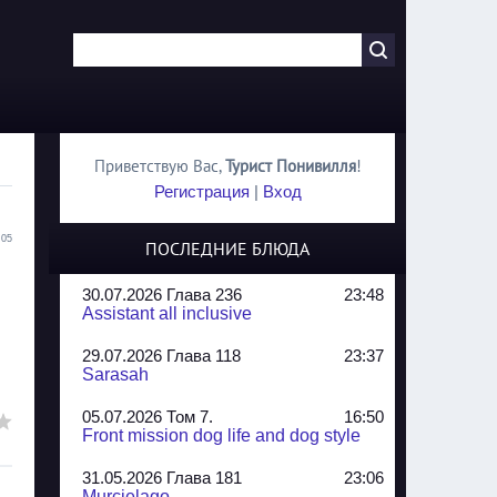
Приветствую Вас
,
Турист Понивилля
!
Регистрация
|
Вход
:05
ПОСЛЕДНИЕ БЛЮДА
30.07.2026 Глава 236
23:48
Assistant all inclusive
29.07.2026 Глава 118
23:37
Sarasah
05.07.2026 Том 7.
16:50
Front mission dog life and dog style
31.05.2026 Глава 181
23:06
Murcielago