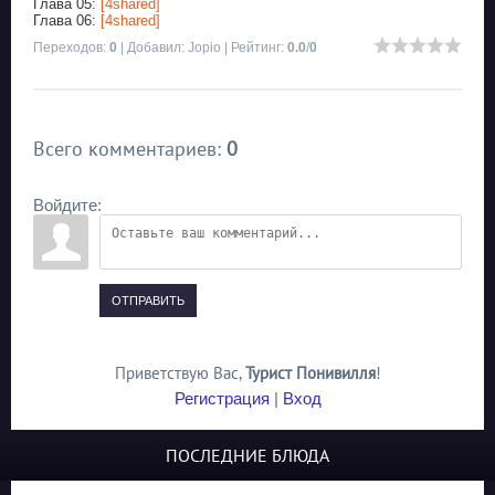
Глава 05:
[4shared]
Глава 06:
[4shared]
Переходов
:
0
|
Добавил
:
Jopio
|
Рейтинг
:
0.0
/
0
Всего комментариев
:
0
Войдите:
ОТПРАВИТЬ
Приветствую Вас
,
Турист Понивилля
!
Регистрация
|
Вход
ПОСЛЕДНИЕ БЛЮДА