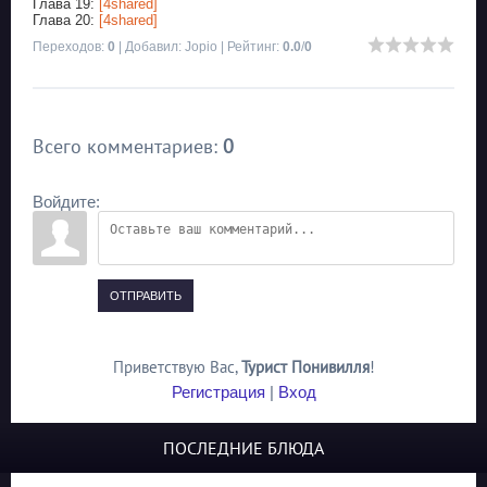
Глава 19:
[4shared]
Глава 20:
[4shared]
Переходов
:
0
|
Добавил
:
Jopio
|
Рейтинг
:
0.0
/
0
Всего комментариев
:
0
Войдите:
ОТПРАВИТЬ
Приветствую Вас
,
Турист Понивилля
!
Регистрация
|
Вход
ПОСЛЕДНИЕ БЛЮДА