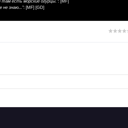
ё там есть морские огурцы."
: [
MF
]
е не знаю..."
: [
MF
] [
GD
]