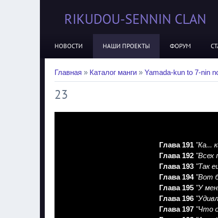
RIKUDOU-SENNIN CLAN
НОВОСТИ
НАШИ ПРОЕКТЫ
ФОРУМ
СТ
Главная
»
Каталог манги
»
Yamada-kun to 7-nin n
23
Глава 191
"Ка...
Глава 192
"Всех
Глава 193
"Так е
Глава 194
"Вот б
Глава 195
"У мен
Глава 196
"Удивл
Глава 197
"Что 