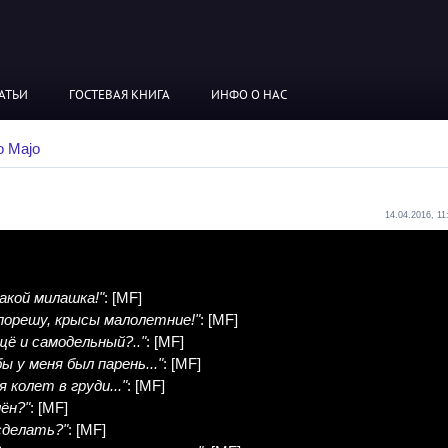
АТЬИ
ГОСТЕВАЯ КНИГА
ИНФО О НАС
o Majo
14.04.2016, 11
 какой милашка!"
: [
MF
]
 порешу, крысы малолетние!"
: [
MF
]
щё и самодельный?.."
: [
MF
]
ы у меня был парень..."
: [
MF
]
я колет в груди..."
: [
MF
]
ён?"
: [
MF
]
сделать?"
: [
MF
]