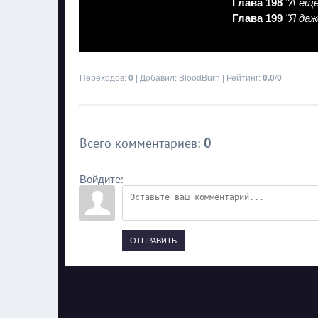
Глава 198
"А ещ
Глава 199
"Я даж
Переходов
:
0
|
Добавил
:
BloodBurn
|
Рейтинг
:
0.0
/
0
Всего комментариев
:
0
Войдите:
ОТПРАВИТЬ