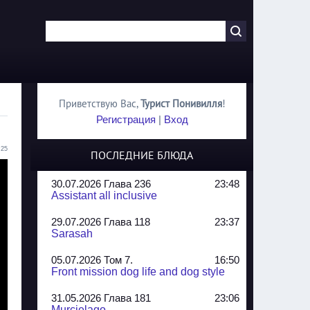
Приветствую Вас
,
Турист Понивилля
!
Регистрация
|
Вход
:25
ПОСЛЕДНИЕ БЛЮДА
30.07.2026 Глава 236
23:48
Assistant all inclusive
29.07.2026 Глава 118
23:37
Sarasah
05.07.2026 Том 7.
16:50
Front mission dog life and dog style
31.05.2026 Глава 181
23:06
Murcielago