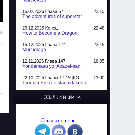
15.02.2026 Глава 57
22:10
The adventures of superstar
26.12.2025 Конец
22:48
How to Become a Dragon
15.12.2025 Глава 174
23:15
Murcielago
12.11.2025 Глава 147
18:05
Yondemasu yo, Azazel-san!
22.10.2025 Главы 17-19 [КО..
13:00
Tsumari Suki tte iitai n dakedo
07.10.2025 Главы 51-52
20:14
ССЫЛКИ И ФИНА
Jungle Juice
02.09.2025 Квартет, глава ..
13:24
Yozakura Shijuusou
Ссылки на нас:
08.08.2025 Глава 50
23:54
A Compendium of Ghosts