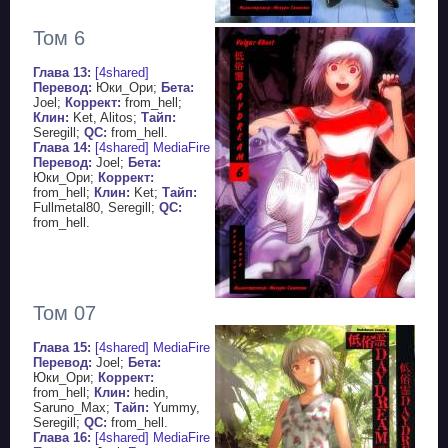
Том 6
Глава 13:
[4shared]
Перевод:
Юки_Ори;
Бета:
Joel;
Коррект:
from_hell;
Клин:
Ket, Alitos;
Тайп:
Seregill;
QC:
from_hell.
Глава 14:
[4shared]
MediaFire
Перевод:
Joel;
Бета:
Юки_Ори;
Коррект:
from_hell;
Клин:
Ket;
Тайп:
Fullmetal80, Seregill;
QC:
from_hell.
Том 07
Глава 15:
[4shared]
MediaFire
Перевод:
Joel;
Бета:
Юки_Ори;
Коррект:
from_hell;
Клин:
hedin,
Saruno_Max;
Тайп:
Yummy,
Seregill;
QC:
from_hell.
Глава 16:
[4shared]
MediaFire