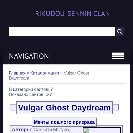
RIKUDOU-SENNIN CLAN
NAVIGATION
Главная
»
Каталог манги
» Vulgar Ghost
Daydream
В категории сайтов
:
7
Показано сайтов
:
1-7
Vulgar Ghost Daydream
Мечты пошлого призрака
Авторы:
Санкити Мэгуро,