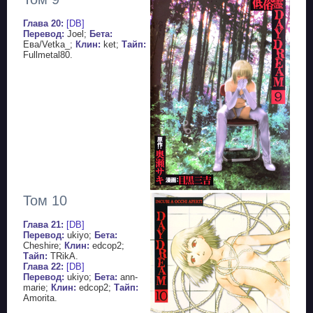
Глава 20:
[DB]
Перевод:
Joel;
Бета:
Ева/Vetka_;
Клин:
ket;
Тайп:
Fullmetal80.
Том 10
Глава 21:
[DB]
Перевод:
ukiyo;
Бета:
Cheshire;
Клин:
edcop2;
Тайп:
TRikA.
Глава 22:
[DB]
Перевод:
ukiyo;
Бета:
ann-
marie;
Клин:
edcop2;
Тайп:
Amorita.