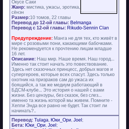
Окусе Саки
Жанр:
мистика, ужасы, эротика,
сёнэн
Размер:
10 томов, 22 главы
Перевод до 12-ой главы:
Belmanga
Перевод c 12-ой главы:
Rikudo-Sennin Clan
Предупреждение:
Манга не для тех, кто живёт в
мире с розовыми пони, какающими бабочками.
Не рекомендуется к прочтению лицам младше
16 лет.
Описание:
Наш мир. Наше время. Наш город...
Именно так стоит начать это повествование.
Здесь нет сказочных принцесс, добрых магов и
супергероев, которые всех спасут. Здесь только
охотник на призраков сам до ужаса их
боящийся, а так же медиум работающий в
БДСМ-клубе... Это история о нашей с вами
жизни. Без цензуры, без сказок, без слез...
именно та жизнь которой мы живем. Помните -
Хеппи Энда все равно не будет. Так стоит ли
начинать?..
Перевод:
Tulaga
,
Юки_Ори
,
Joel
;
Бета:
Юки_Ори
,
Joel
;