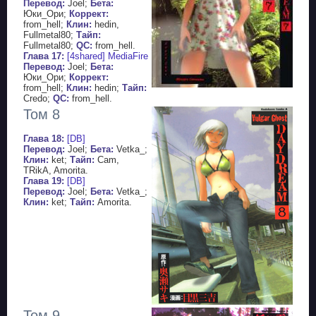
Перевод:
Joel;
Бета:
Юки_Ори;
Коррект:
from_hell;
Клин:
hedin,
Fullmetal80;
Тайп:
Fullmetal80;
QC:
from_hell.
Глава 17:
[4shared]
MediaFire
Перевод:
Joel;
Бета:
Юки_Ори;
Коррект:
from_hell;
Клин:
hedin;
Тайп:
Credo;
QC:
from_hell.
Том 8
Глава 18:
[DB]
Перевод:
Joel;
Бета:
Vetka_;
Клин:
ket;
Тайп:
Cam,
TRikA, Amorita.
Глава 19:
[DB]
Перевод:
Joel;
Бета:
Vetka_;
Клин:
ket;
Тайп:
Amorita.
Том 9