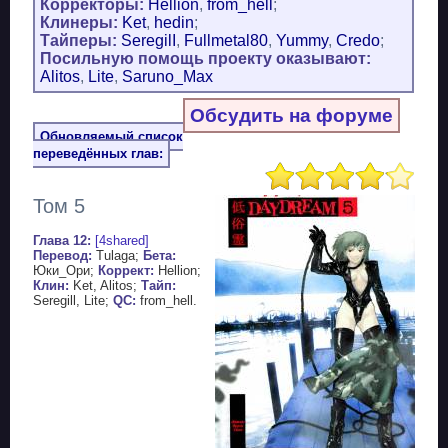
Корректоры:
Hellion
,
from_hell
;
Клинеры:
Ket
,
hedin
;
Тайперы:
SeregilI
,
Fullmetal80
,
Yummy
,
Credo
;
Посильную помощь проекту оказывают:
Alitos
,
Lite
,
Saruno_Max
Обсудить на форуме
Обновляемый список
переведённых глав:
Том 5
Глава 12:
[4shared]
Перевод:
Tulaga;
Бета:
Юки_Ори;
Коррект:
Hellion;
Клин:
Ket, Alitos;
Тайп:
Seregill, Lite;
QC:
from_hell.