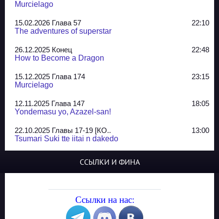
Murcielago
15.02.2026 Глава 57
22:10
The adventures of superstar
26.12.2025 Конец
22:48
How to Become a Dragon
15.12.2025 Глава 174
23:15
Murcielago
12.11.2025 Глава 147
18:05
Yondemasu yo, Azazel-san!
22.10.2025 Главы 17-19 [КО..
13:00
Tsumari Suki tte iitai n dakedo
07.10.2025 Главы 51-52
20:14
ССЫЛКИ И ФИНА
Jungle Juice
02.09.2025 Квартет, глава ..
13:24
Yozakura Shijuusou
Ссылки на нас:
08.08.2025 Глава 50
23:54