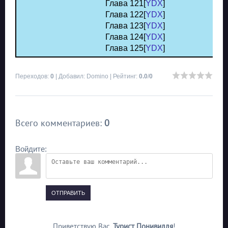
Глава 121[
YDX
]
Глава 122[
YDX
]
Глава 123[
YDX
]
Глава 124[
YDX
]
Глава 125[
YDX
]
Переходов
:
0
|
Добавил
:
Domino
|
Рейтинг
:
0.0
/
0
Всего комментариев
:
0
Войдите:
ОТПРАВИТЬ
Приветствую Вас
,
Турист Понивилля
!