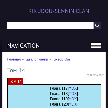
RIKUDOU-SENNIN CLAN
NAVIGATION
Главная
»
Каталог манги
»
Tuxedo Gin
Том 14
28.07.2016, 15:11
Том 14
Глава 117[
YDX
]
Глава 118[
YDX
]
Глава 119[
YDX
]
Глава 120[
YDX
]