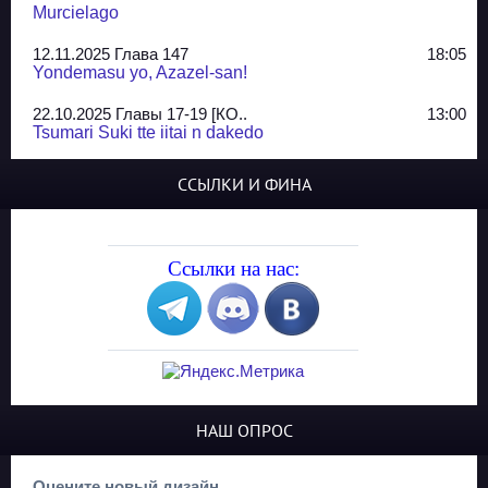
Murcielago
12.11.2025 Глава 147
18:05
Yondemasu yo, Azazel-san!
22.10.2025 Главы 17-19 [КО..
13:00
Tsumari Suki tte iitai n dakedo
07.10.2025 Главы 51-52
20:14
ССЫЛКИ И ФИНА
Jungle Juice
02.09.2025 Квартет, глава ..
13:24
Yozakura Shijuusou
Ссылки на нас:
08.08.2025 Глава 50
23:54
A Compendium of Ghosts
29.07.2025 Shirokuro
19:10
Синглы
20.05.2025 Глава 81 - КОНЕЦ
21:30
НАШ ОПРОС
The King of Home Cooking
13.03.2025 Сайд-стори глав..
23:10
Оцените новый дизайн