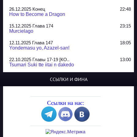
26.12.2025 Конец
22:48
How to Become a Dragon
15.12.2025 Глава 174
23:15
Murcielago
12.11.2025 Глава 147
18:05
Yondemasu yo, Azazel-san!
22.10.2025 Главы 17-19 [КО..
13:00
Tsumari Suki tte iitai n dakedo
07.10.2025 Главы 51-52
20:14
ССЫЛКИ И ФИНА
Jungle Juice
02.09.2025 Квартет, глава ..
13:24
Yozakura Shijuusou
Ссылки на нас:
08.08.2025 Глава 50
23:54
A Compendium of Ghosts
29.07.2025 Shirokuro
19:10
Синглы