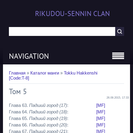
RIKUDOU-SENNIN CLAN
NAVIGATION
Главная
»
Каталог манги
»
Tokku Hakkenshi
[Code:T-8]
Том 5
26.09.2015, 17:33
Глава 63.
Падший город (17)
:
[MF]
Глава 64.
Падший город (18)
:
[MF]
Глава 65.
Падший город (19)
:
[MF]
Глава 66.
Падший город (20)
:
[MF]
Глава 67.
Падший город (21)
:
[MF]