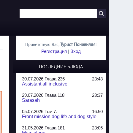
Приветствую Вас
,
Турист Понивилля
!
Регистрация
|
Вход
ПОСЛЕДНИЕ БЛЮДА
30.07.2026 Глава 236
23:48
Assistant all inclusive
29.07.2026 Глава 118
23:37
Sarasah
05.07.2026 Том 7.
16:50
Front mission dog life and dog style
31.05.2026 Глава 181
23:06
Murcielago