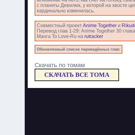
с планеты Девилюк, у которой на хвосте це
кардинально изменилась.
Совместный проект
Anime Together
и
Rikud
Перевод глав 1-29: Anime Together 30 гл
Манга To Love-Ru на
rutracker
Обновляемый список переведённых глав:
Скачать по томам
СКАЧАТЬ ВСЕ ТОМА