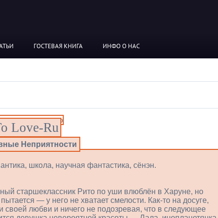
АТЬИ
ГОСТЕВАЯ КНИГА
ИНФО О НАС
To Love-Ru
ные Неприятности
мантика, школа, научная фантастика, сёнэн.
ый старшеклассник Рито по уши влюблён в Харуне, но
 пытается — у него не хватает смелости. Как-то на досуге,
и своей любви и ничего не подозревая, что в следующее
алится девушка невероятной красоты — Лала, инопланетянка