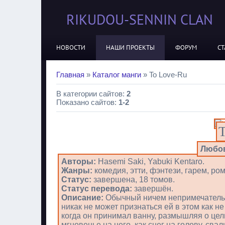
RIKUDOU-SENNIN CLAN
НОВОСТИ
НАШИ ПРОЕКТЫ
ФОРУМ
СТ
Главная
»
Каталог манги
» To Love-Ru
В категории сайтов
:
2
Показано сайтов
:
1-2
Любов
Авторы:
Hasemi Saki, Yabuki Kentaro.
Жанры:
комедия, этти, фэнтези, гарем, ро
Статус:
завершена, 18 томов.
Статус перевода:
завершён.
Описание:
Обычный ничем непримечательн
никак не может признаться ей в этом как не
когда он принимал ванну, размышляя о цел
мгновенье на него, как снег на голову, св