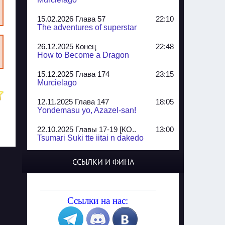
15.02.2026 Глава 57
22:10
The adventures of superstar
26.12.2025 Конец
22:48
How to Become a Dragon
15.12.2025 Глава 174
23:15
Murcielago
12.11.2025 Глава 147
18:05
Yondemasu yo, Azazel-san!
22.10.2025 Главы 17-19 [КО..
13:00
Tsumari Suki tte iitai n dakedo
07.10.2025 Главы 51-52
20:14
ССЫЛКИ И ФИНА
Jungle Juice
02.09.2025 Квартет, глава ..
13:24
Yozakura Shijuusou
Ссылки на нас:
08.08.2025 Глава 50
23:54
A Compendium of Ghosts