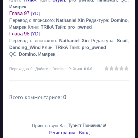
Имярек
Глава 97
[YD]
Перевод с японского:
Nathaniel Xin
Редактура:
Domino
,
Имярек
Клин:
TRikA
Тайп:
pro_pwned
Глава 98
[YD]
Перевод с японского:
Nathaniel Xin
Редактура:
Snail
,
Dancing_Wind
Клин:
TRikA
Тайп:
pro_pwned
QC:
Domino, Имярек
Переходов
:
0
|
Добавил
:
Domino
|
Рейтинг
:
0.0
/
0
Всего комментариев
:
0
Приветствую Вас
,
Турист Понивилля
!
Регистрация
|
Вход