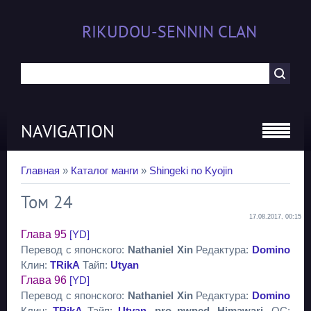
RIKUDOU-SENNIN CLAN
NAVIGATION
Главная
»
Каталог манги
»
Shingeki no Kyojin
Том 24
17.08.2017, 00:15
Глава 95
[YD]
Перевод с японского:
Nathaniel Xin
Редактура:
Domino
Клин:
TRikA
Тайп:
Utyan
Глава 96
[YD]
Перевод с японского:
Nathaniel Xin
Редактура:
Domino
Клин:
TRikA
Тайп:
Utyan
, pro_pwned, Himawari
, QC: