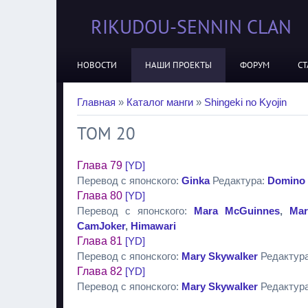
RIKUDOU-SENNIN CLAN
НОВОСТИ
НАШИ ПРОЕКТЫ
ФОРУМ
СТ
Главная
»
Каталог манги
»
Shingeki no Kyojin
ТОМ 20
Глава 79
[YD]
Перевод с японского:
Ginka
Редактура:
Domino
Глава 80
[YD]
Перевод с японского:
Mara McGuinnes
,
Mar
CamJoker
,
Himawari
Глава 81
[YD]
Перевод с японского:
Mary Skywalker
Редактур
Глава 82
[YD]
Перевод с японского:
Mary Skywalker
Редактур