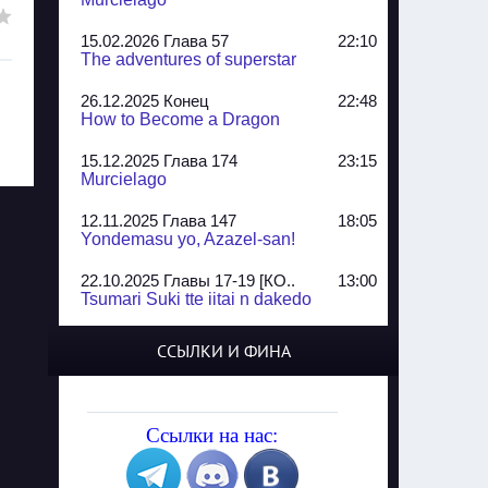
15.02.2026 Глава 57
22:10
The adventures of superstar
26.12.2025 Конец
22:48
How to Become a Dragon
15.12.2025 Глава 174
23:15
Murcielago
12.11.2025 Глава 147
18:05
Yondemasu yo, Azazel-san!
22.10.2025 Главы 17-19 [КО..
13:00
Tsumari Suki tte iitai n dakedo
07.10.2025 Главы 51-52
20:14
ССЫЛКИ И ФИНА
Jungle Juice
02.09.2025 Квартет, глава ..
13:24
Yozakura Shijuusou
Ссылки на нас:
08.08.2025 Глава 50
23:54
A Compendium of Ghosts