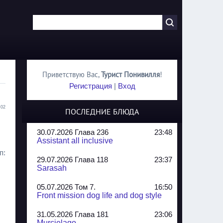
Приветствую Вас
,
Турист Понивилля
!
Регистрация
|
Вход
:02
ПОСЛЕДНИЕ БЛЮДА
30.07.2026 Глава 236
23:48
Assistant all inclusive
п:
29.07.2026 Глава 118
23:37
Sarasah
05.07.2026 Том 7.
16:50
Front mission dog life and dog style
31.05.2026 Глава 181
23:06
Murcielago