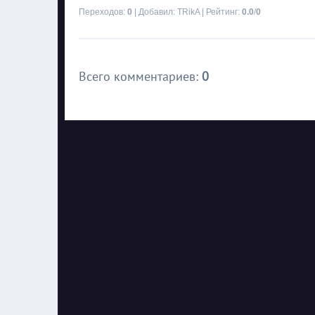
Переходов
:
0
|
Добавил
:
TRikA
|
Рейтинг
:
0.0
/
0
Всего комментариев
:
0