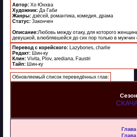
Автор:
Хо Юнхва
Художник:
Да Габи
Жанры:
дзёсей, романтика, комедия, драма
Статус:
Закончен
Описание:
Любовь между отаку, для которого женщин
девушкой, влюблявшейся до сих пор только в мужчин с
Перевод с корейского:
Lazybones, charlie
Редакт:
Шин-ку
Клин:
Vivita, Plov, arediana, Faustri
Тайп:
Шин-ку
Обновляемый список переведённых глав:
Сезон
СКАЧ
Глава
Глава