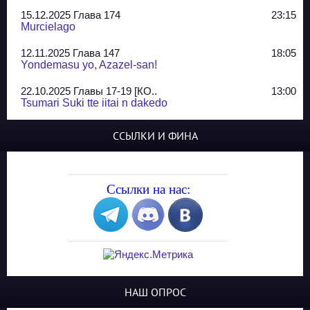
15.12.2025 Глава 174
23:15
Murcielago
12.11.2025 Глава 147
18:05
Yondemasu yo, Azazel-san!
22.10.2025 Главы 17-19 [КО..
13:00
Tsumari Suki tte iitai n dakedo
07.10.2025 Главы 51-52
20:14
ССЫЛКИ И ФИНА
Jungle Juice
02.09.2025 Квартет, глава ..
13:24
Yozakura Shijuusou
Ссылки на нас:
08.08.2025 Глава 50
23:54
A Compendium of Ghosts
29.07.2025 Shirokuro
19:10
Синглы
20.05.2025 Глава 81 - КОНЕЦ
21:30
НАШ ОПРОС
The King of Home Cooking