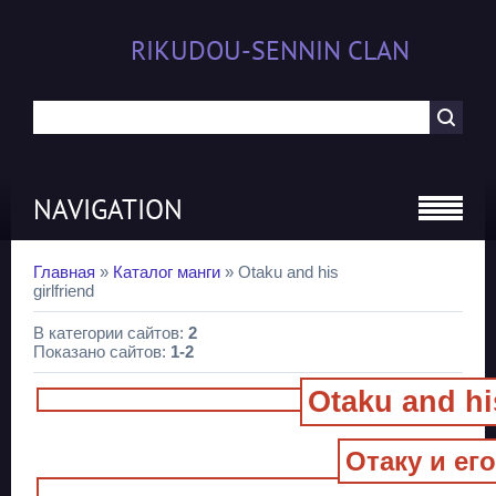
RIKUDOU-SENNIN CLAN
NAVIGATION
Главная
»
Каталог манги
» Otaku and his
girlfriend
В категории сайтов
:
2
Показано сайтов
:
1-2
Otaku and his
Отаку и ег