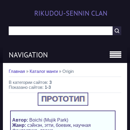
RIKUDOU-SENNIN CLAN
NAVIGATION
Главная
»
Каталог манги
» Origin
В категории сайтов
:
3
Показано сайтов
:
1-3
ПРОТОТИП
Автор:
Boichi (Mujik Park)
Жанр:
сэйнэн, этти, боевик, научная