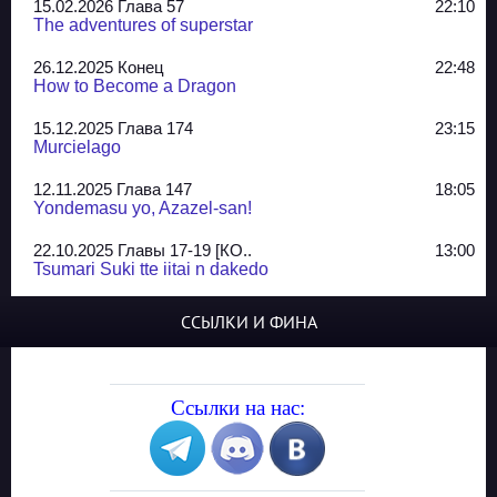
15.02.2026 Глава 57
22:10
The adventures of superstar
26.12.2025 Конец
22:48
How to Become a Dragon
15.12.2025 Глава 174
23:15
Murcielago
12.11.2025 Глава 147
18:05
Yondemasu yo, Azazel-san!
22.10.2025 Главы 17-19 [КО..
13:00
Tsumari Suki tte iitai n dakedo
07.10.2025 Главы 51-52
20:14
ССЫЛКИ И ФИНА
Jungle Juice
02.09.2025 Квартет, глава ..
13:24
Yozakura Shijuusou
Ссылки на нас:
08.08.2025 Глава 50
23:54
A Compendium of Ghosts
29.07.2025 Shirokuro
19:10