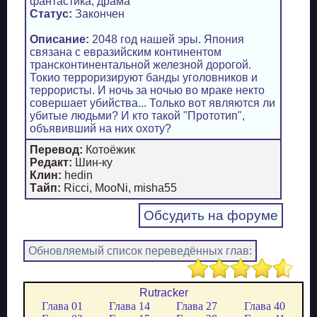
фантастика, драма
Статус:
Закончен
Описание:
2048 год нашей эры. Япония
связана с евразийским континентом
трансконтинентальной железной дорогой.
Токио терроризируют банды уголовников и
террористы. И ночь за ночью во мраке некто
совершает убийства... Только вот являются ли
убитые людьми? И кто такой "Прототип",
объявивший на них охоту?
Перевод:
Котоёжик
Редакт:
Шин-ку
Клин:
hedin
Тайп:
Ricci, MooNi, misha55
Обсудить на форуме
Обновляемый список переведённых глав:
Rutracker
Глава 01
Глава 14
Глава 27
Глава 40