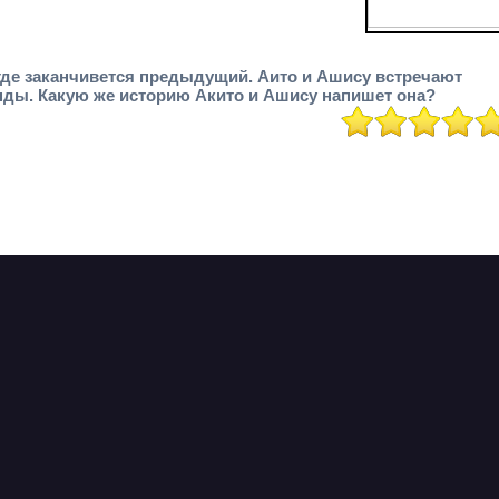
 где заканчивется предыдущий. Аито и Ашису встречают
анды. Какую же историю Акито и Ашису напишет она?