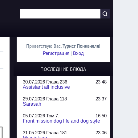
Приветствую Вас
,
Турист Понивилля
!
Регистрация
|
Вход
ПОСЛЕДНИЕ БЛЮДА
30.07.2026 Глава 236
23:48
Assistant all inclusive
29.07.2026 Глава 118
23:37
Sarasah
05.07.2026 Том 7.
16:50
Front mission dog life and dog style
31.05.2026 Глава 181
23:06
Murcielago