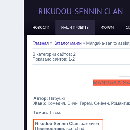
RIKUDOU-SENNIN CLAN
НОВОСТИ
НАШИ ПРОЕКТЫ
ФОРУМ
СТ
Главная
»
Каталог манги
» Mangaka-san to assista
В категории сайтов
:
2
Показано сайтов
:
1-2
MANGAKA-SAN
Автор:
Hiroyuki
Жанр:
Комедия, Эччи, Гарем, Сейнен, Романти
Томов:
1 том.
Rikudou-Sennin Clan:
закончен
Переводчики:
scorohod