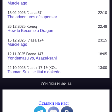
Murcielago
15.02.2026 Глава 57
22:10
The adventures of superstar
26.12.2025 Конец
22:48
How to Become a Dragon
15.12.2025 Глава 174
23:15
Murcielago
12.11.2025 Глава 147
18:05
Yondemasu yo, Azazel-san!
22.10.2025 Главы 17-19 [КО..
13:00
Tsumari Suki tte iitai n dakedo
07.10.2025 Главы 51-52
20:14
ССЫЛКИ И ФИНА
Jungle Juice
02.09.2025 Квартет, глава ..
13:24
Yozakura Shijuusou
Ссылки на нас:
08.08.2025 Глава 50
23:54