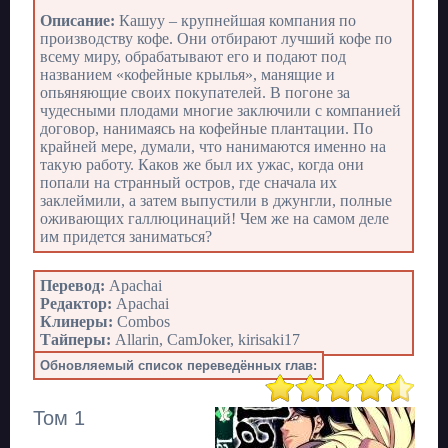
Описание:
Кашуу – крупнейшая компания по
производству кофе. Они отбирают лучший кофе по
всему миру, обрабатывают его и подают под
названием «кофейные крылья», манящие и
опьяняющие своих покупателей. В погоне за
чудесными плодами многие заключили с компанией
договор, нанимаясь на кофейные плантации. По
крайней мере, думали, что нанимаются именно на
такую работу. Каков же был их ужас, когда они
попали на странный остров, где сначала их
заклеймили, а затем выпустили в джунгли, полные
оживающих галлюцинаций! Чем же на самом деле
им придется заниматься?
Перевод:
Apachai
Редактор:
Apachai
Клинеры:
Combos
Тайперы:
Allarin, CamJoker, kirisaki17
Обновляемый список переведённых глав:
Том 1