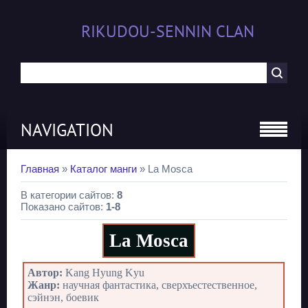
RIKUDOU-SENNIN CLAN
NAVIGATION
Главная
»
Каталог манги
» La Mosca
В категории сайтов
:
8
Показано сайтов
:
1-8
La Mosca
Автор:
Kang Hyung Kyu
Жанр:
научная фантастика, сверхъестественное,
сэйнэн, боевик