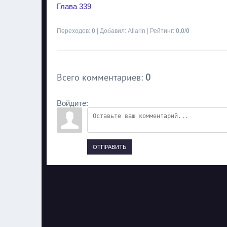
Глава 339
Переходов
:
0
|
Добавил
:
Allarin
|
Рейтинг
:
0.0
/
0
Всего комментариев
:
0
Войдите:
ОТПРАВИТЬ