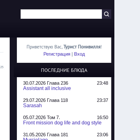
Приветствую Вас
,
Турист Понивилля
!
Регистрация
|
Вход
:25
ПОСЛЕДНИЕ БЛЮДА
30.07.2026 Глава 236
23:48
Assistant all inclusive
29.07.2026 Глава 118
23:37
Sarasah
05.07.2026 Том 7.
16:50
Front mission dog life and dog style
31.05.2026 Глава 181
23:06
Murcielago