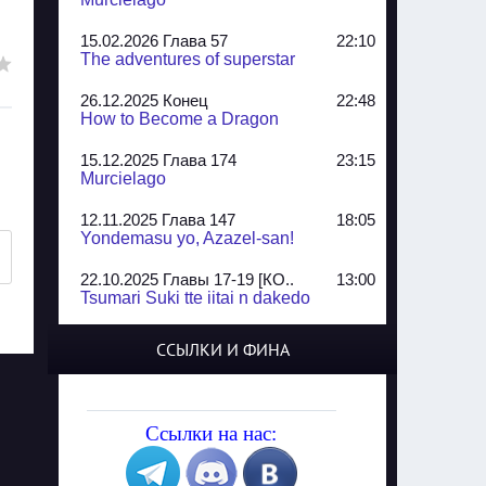
15.02.2026 Глава 57
22:10
The adventures of superstar
26.12.2025 Конец
22:48
How to Become a Dragon
15.12.2025 Глава 174
23:15
Murcielago
12.11.2025 Глава 147
18:05
Yondemasu yo, Azazel-san!
22.10.2025 Главы 17-19 [КО..
13:00
Tsumari Suki tte iitai n dakedo
07.10.2025 Главы 51-52
20:14
ССЫЛКИ И ФИНА
Jungle Juice
02.09.2025 Квартет, глава ..
13:24
Yozakura Shijuusou
Ссылки на нас:
08.08.2025 Глава 50
23:54
A Compendium of Ghosts