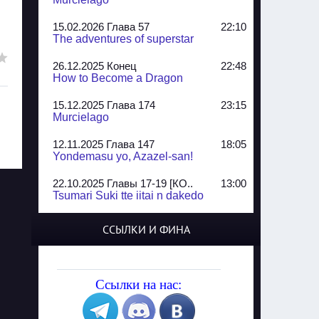
15.02.2026 Глава 57
22:10
The adventures of superstar
26.12.2025 Конец
22:48
How to Become a Dragon
15.12.2025 Глава 174
23:15
Murcielago
12.11.2025 Глава 147
18:05
Yondemasu yo, Azazel-san!
22.10.2025 Главы 17-19 [КО..
13:00
Tsumari Suki tte iitai n dakedo
07.10.2025 Главы 51-52
20:14
ССЫЛКИ И ФИНА
Jungle Juice
02.09.2025 Квартет, глава ..
13:24
Yozakura Shijuusou
Ссылки на нас:
08.08.2025 Глава 50
23:54
A Compendium of Ghosts