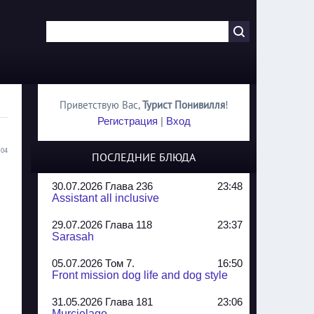
Приветствую Вас
,
Турист Понивилля
!
Регистрация
|
Вход
:04
ПОСЛЕДНИЕ БЛЮДА
30.07.2026 Глава 236
23:48
Assistant all inclusive
29.07.2026 Глава 118
23:37
Sarasah
05.07.2026 Том 7.
16:50
Front mission dog life and dog style
31.05.2026 Глава 181
23:06
Murcielago