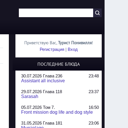
Приветствую Вас
,
Турист Понивилля
!
Регистрация
|
Вход
ПОСЛЕДНИЕ БЛЮДА
30.07.2026 Глава 236
23:48
Assistant all inclusive
29.07.2026 Глава 118
23:37
Sarasah
05.07.2026 Том 7.
16:50
Front mission dog life and dog style
31.05.2026 Глава 181
23:06
Murcielago