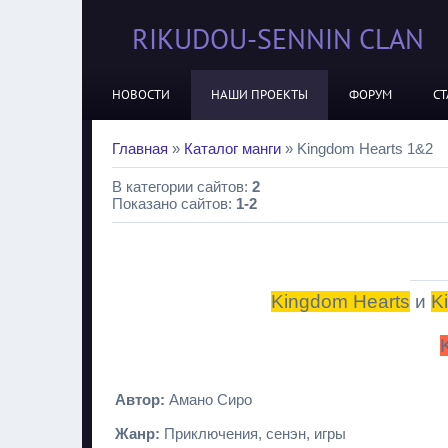
RIKUDOU-SENNIN CLAN
НОВОСТИ
НАШИ ПРОЕКТЫ
ФОРУМ
СТ
Главная
»
Каталог манги
» Kingdom Hearts 1&2
В категории сайтов
:
2
Показано сайтов
:
1-2
Kingdom Hearts
и
K
Автор:
Амано Сиро
Жанр:
Приключения, сенэн, игры