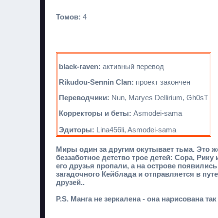
Томов:
4
black-raven:
активный перевод
Rikudou-Sennin Clan:
проект закончен
Переводчики:
Nun, Maryes Dellirium, Gh0sT
Корректоры и беты:
Asmodei-sama
Эдиторы:
Lina456li, Asmodei-sama
Миры один за другим окутывает тьма. Это ж
беззаботное детство трое детей: Сора, Рику
его друзья пропали, а на острове появились
загадочного Кейблада и отправляется в пут
друзей..
P.S. Манга не зеркалена - она нарисована та