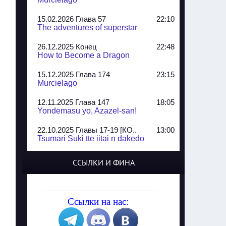
15.02.2026 Глава 57
22:10
The adventures of superstar
26.12.2025 Конец
22:48
How to Become a Dragon
15.12.2025 Глава 174
23:15
Murcielago
12.11.2025 Глава 147
18:05
Yondemasu yo, Azazel-san!
22.10.2025 Главы 17-19 [КО..
13:00
Tsumari Suki tte iitai n dakedo
07.10.2025 Главы 51-52
20:14
ССЫЛКИ И ФИНА
Jungle Juice
02.09.2025 Квартет, глава ..
13:24
Yozakura Shijuusou
Ссылки на нас:
08.08.2025 Глава 50
23:54
A Compendium of Ghosts