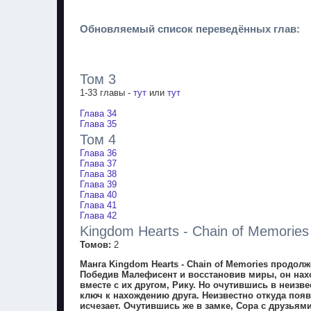
Обновляемый список переведённых глав:
Том 3
1-33 главы -
тут
или
тут
Глава 34
Глава 35
Том 4
Глава 36
Глава 37
Глава 38
Глава 39
Глава 40
Глава 41
Глава 42
Kingdom Hearts - Chain of Memories
Томов:
2
Манга Kingdom Hearts - Chain of Memories продо
Победив Малефисент и восстановив миры, он нахо
вместе с их другом, Рику. Но очутившись в неизв
ключ к нахождению друга. Неизвестно откуда появ
исчезает. Очутившись же в замке, Сора с друзьям