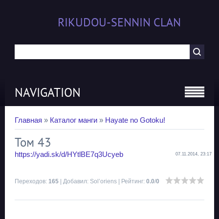
RIKUDOU-SENNIN CLAN
NAVIGATION
Главная
»
Каталог манги
»
Hayate no Gotoku!
Том 43
https://yadi.sk/d/HYtlBE7q3Ucyeb
07.11.2014, 23:17
Переходов
:
165
|
Добавил
:
Sol’oriens
|
Рейтинг
:
0.0
/
0