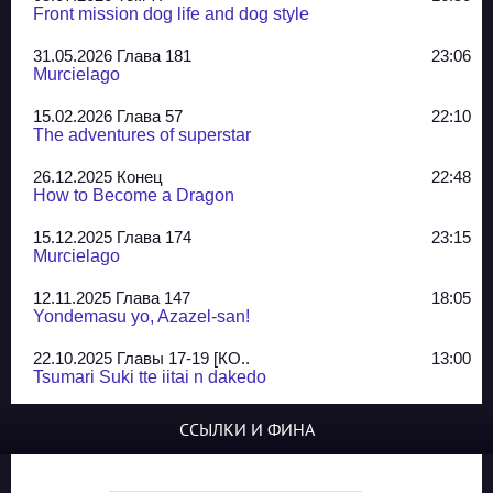
Front mission dog life and dog style
31.05.2026 Глава 181
23:06
Murcielago
15.02.2026 Глава 57
22:10
The adventures of superstar
26.12.2025 Конец
22:48
How to Become a Dragon
15.12.2025 Глава 174
23:15
Murcielago
12.11.2025 Глава 147
18:05
Yondemasu yo, Azazel-san!
22.10.2025 Главы 17-19 [КО..
13:00
Tsumari Suki tte iitai n dakedo
07.10.2025 Главы 51-52
20:14
ССЫЛКИ И ФИНА
Jungle Juice
02.09.2025 Квартет, глава ..
13:24