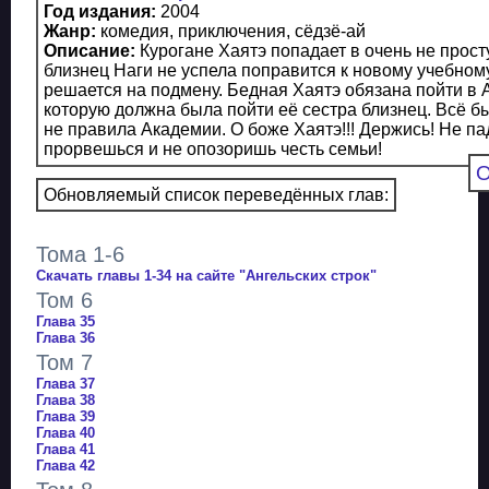
Год издания:
2004
Жанр:
комедия, приключения, сёдзё-ай
Описание:
Курогане Хаятэ попадает в очень не прост
близнец Наги не успела поправится к новому учебному 
решается на подмену. Бедная Хаятэ обязана пойти в
которую должна была пойти её сестра близнец. Всё б
не правила Академии. О боже Хаятэ!!! Держись! Не па
прорвешься и не опозоришь честь семьи!
О
Обновляемый список переведённых глав:
Тома 1-6
Скачать главы 1-34 на сайте "Ангельских строк"
Том 6
Глава 35
Глава 36
Том 7
Глава 37
Глава 38
Глава 39
Глава 40
Глава 41
Глава 42