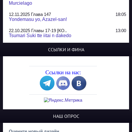
Murcielago
12.11.2025 Глава 147
18:05
Yondemasu yo, Azazel-san!
22.10.2025 Главы 17-19 [КО..
13:00
Tsumari Suki tte iitai n dakedo
07.10.2025 Главы 51-52
20:14
ССЫЛКИ И ФИНА
Jungle Juice
02.09.2025 Квартет, глава ..
13:24
Yozakura Shijuusou
Ссылки на нас:
08.08.2025 Глава 50
23:54
A Compendium of Ghosts
29.07.2025 Shirokuro
19:10
Синглы
20.05.2025 Глава 81 - КОНЕЦ
21:30
НАШ ОПРОС
The King of Home Cooking
13.03.2025 Сайд-стори глав..
23:10
Оцените новый дизайн