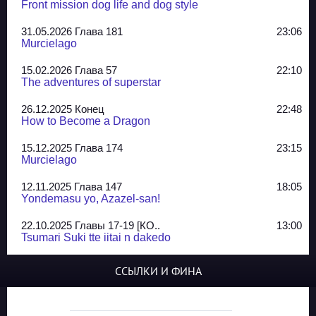
Front mission dog life and dog style
31.05.2026 Глава 181
23:06
Murcielago
15.02.2026 Глава 57
22:10
The adventures of superstar
26.12.2025 Конец
22:48
How to Become a Dragon
15.12.2025 Глава 174
23:15
Murcielago
12.11.2025 Глава 147
18:05
Yondemasu yo, Azazel-san!
22.10.2025 Главы 17-19 [КО..
13:00
Tsumari Suki tte iitai n dakedo
07.10.2025 Главы 51-52
20:14
ССЫЛКИ И ФИНА
Jungle Juice
02.09.2025 Квартет, глава ..
13:24
Yozakura Shijuusou