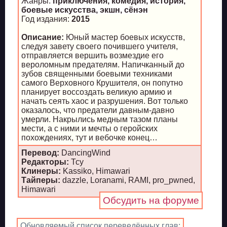
Жанры:
приключения, комедия, история,
боевые искусства, экшн, сёнэн
Год издания:
2015
Описание:
Юный мастер боевых искусств,
следуя завету своего почившего учителя,
отправляется вершить возмездие его
вероломным предателям. Напичканный до
зубов священными боевыми техниками
самого Верховного Крушителя, он попутно
планирует воссоздать великую армию и
начать сеять хаос и разрушения. Вот только
оказалось, что предатели давным-давно
умерли. Накрылись медным тазом планы
мести, а с ними и мечты о геройских
похождениях, тут и вебочке конец…
Перевод:
DancingWind
Редакторы:
Тсу
Клинеры:
Kassiko, Himawari
Тайперы:
dazzle, Loranami, RAMI, pro_pwned,
Himawari
Обсудить на форуме
Обновляемый список переведённых глав: