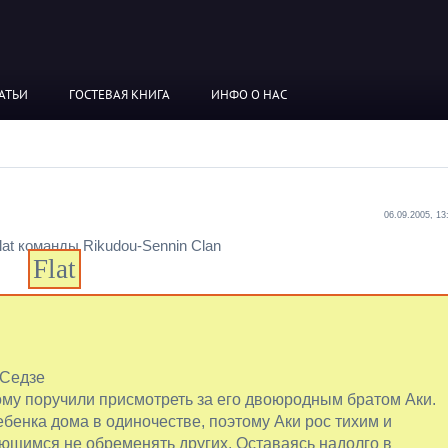
АТЬИ
ГОСТЕВАЯ КНИГА
ИНФО О НАС
06.09.2005, 13
Flat
 Седзе
ому поручили присмотреть за его двоюродным братом Аки.
бенка дома в одиночестве, поэтому Аки рос тихим и
ющимся не обременять других. Оставаясь надолго в