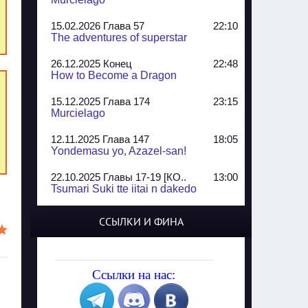
15.02.2026 Глава 57
22:10
The adventures of superstar
26.12.2025 Конец
22:48
How to Become a Dragon
15.12.2025 Глава 174
23:15
Murcielago
12.11.2025 Глава 147
18:05
Yondemasu yo, Azazel-san!
22.10.2025 Главы 17-19 [КО..
13:00
Tsumari Suki tte iitai n dakedo
07.10.2025 Главы 51-52
20:14
ССЫЛКИ И ФИНА
Jungle Juice
02.09.2025 Квартет, глава ..
13:24
Yozakura Shijuusou
Ссылки на нас:
08.08.2025 Глава 50
23:54
A Compendium of Ghosts