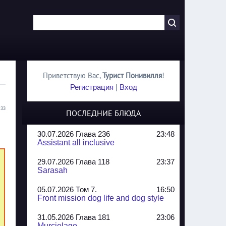
Приветствую Вас
,
Турист Понивилля
!
Регистрация
|
Вход
:33
ПОСЛЕДНИЕ БЛЮДА
30.07.2026 Глава 236
23:48
Assistant all inclusive
29.07.2026 Глава 118
23:37
Sarasah
05.07.2026 Том 7.
16:50
Front mission dog life and dog style
31.05.2026 Глава 181
23:06
Murcielago