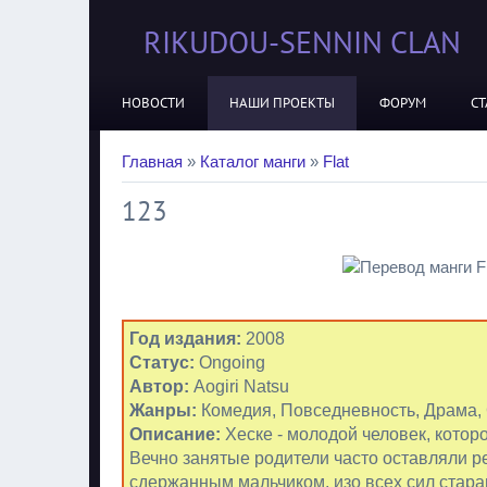
RIKUDOU-SENNIN CLAN
НОВОСТИ
НАШИ ПРОЕКТЫ
ФОРУМ
СТ
Главная
»
Каталог манги
»
Flat
123
Год издания:
2008
Статус:
Ongoing
Автор:
Aogiri Natsu
Жанры:
Комедия, Повседневность, Драма,
Описание:
Хеске - молодой человек, котор
Вечно занятые родители часто оставляли ре
сдержанным мальчиком, изо всех сил стара