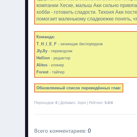
компании Хеске, малыш Аки сильно привязыв
хобби - готовить сладости. Тихоня Аки пос
помогает маленькому сладкоежке понять, ч
Команда:
T_H_I_E_F
- зачинщик беспорядков
JIyJIy
- переводчик
Hellion
- редактор
Alitos
- клинер
Forest
- тайпер
Обновляемый список переведённых глав:
Переходов
:
0
|
Добавил
:
Jopio
|
Рейтинг
:
5.0
/
4
Всего комментариев
:
0