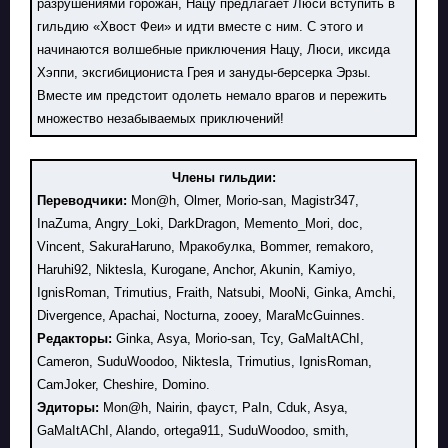
разрушениями горожан, Нацу предлагает Люси вступить в
гильдию «Хвост Феи» и идти вместе с ним. С этого и
начинаются волшебные приключения Нацу, Люси, иксида
Хэппи, эксгибициониста Грея и зануды-берсерка Эрзы.
Вместе им предстоит одолеть немало врагов и пережить
множество незабываемых приключений!
Члены гильдии:
Переводчики:
Mon@h, Olmer, Morio-san, Magistr347,
InaZuma, Angry_Loki, DarkDragon, Memento_Mori, doc,
Vincent, SakuraHaruno, Мракобулка, Bommer, remakoro,
Haruhi92, Niktesla, Kurogane, Anchor, Akunin, Kamiyo,
IgnisRoman, Trimutius, Fraith, Natsubi, MooNi, Ginka, Amchi,
Divergence, Apachai, Nocturna, zooey, MaraMcGuinnes.
Редакторы:
Ginka, Asya, Morio-san, Тсу, GaMaItAChI,
Cameron, SuduWoodoo, Niktesla, Trimutius, IgnisRoman,
CamJoker, Cheshire, Domino.
Эдиторы:
Mon@h, Nairin, фауст, PaIn, Cduk, Asya,
GaMaItAChI, Alando, ortega911, SuduWoodoo, smith,