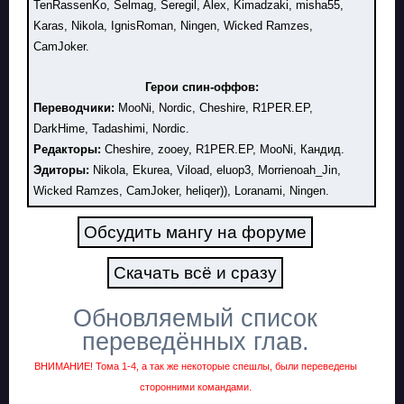
TenRassenKo, Selmag, Seregil, Alex, Kimadzaki, misha55,
Karas, Nikola, IgnisRoman, Ningen, Wicked Ramzes,
CamJoker.
Герои спин-оффов:
Переводчики:
MooNi, Nordic, Cheshire, R1PER.EP,
DarkHime, Tadashimi, Nordic.
Редакторы:
Cheshire, zooey, R1PER.EP, MooNi, Кандид.
Эдиторы:
Nikola, Ekurea, Viload, eluop3, Morrienoah_Jin,
Wicked Ramzes, CamJoker, heliqer)), Loranami, Ningen.
Обсудить мангу на форуме
Скачать всё и сразу
Обновляемый список
переведённых глав.
ВНИМАНИЕ! Тома 1-4, а так же некоторые спешлы, были переведены
сторонними командами.