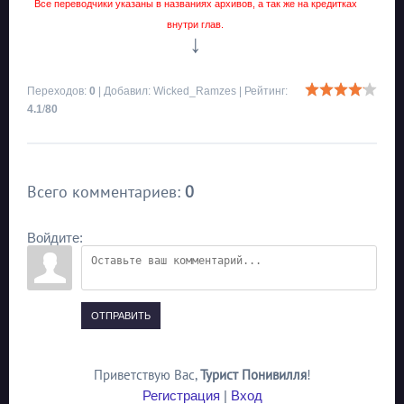
Все переводчики указаны в названиях архивов, а так же на кредитках
внутри глав.
↓
Переходов
:
0
|
Добавил
:
Wicked_Ramzes
|
Рейтинг
:
4.1
/
80
Всего комментариев
:
0
Войдите:
ОТПРАВИТЬ
Приветствую Вас
,
Турист Понивилля
!
Регистрация
|
Вход