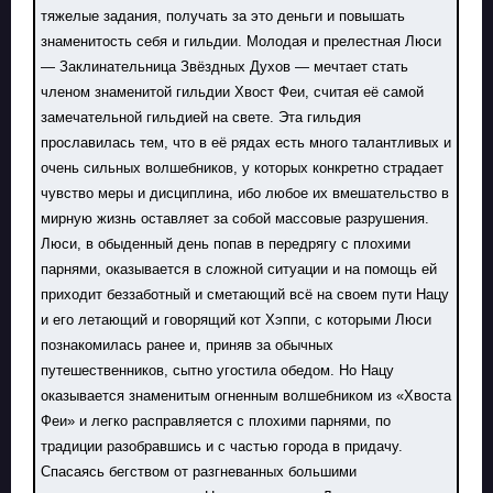
тяжелые задания, получать за это деньги и повышать
знаменитость себя и гильдии. Молодая и прелестная Люси
— Заклинательница Звёздных Духов — мечтает стать
членом знаменитой гильдии Хвост Феи, считая её самой
замечательной гильдией на свете. Эта гильдия
прославилась тем, что в её рядах есть много талантливых и
очень сильных волшебников, у которых конкретно страдает
чувство меры и дисциплина, ибо любое их вмешательство в
мирную жизнь оставляет за собой массовые разрушения.
Люси, в обыденный день попав в передрягу с плохими
парнями, оказывается в сложной ситуации и на помощь ей
приходит беззаботный и сметающий всё на своем пути Нацу
и его летающий и говорящий кот Хэппи, с которыми Люси
познакомилась ранее и, приняв за обычных
путешественников, сытно угостила обедом. Но Нацу
оказывается знаменитым огненным волшебником из «Хвоста
Феи» и легко расправляется с плохими парнями, по
традиции разобравшись и с частью города в придачу.
Спасаясь бегством от разгневанных большими