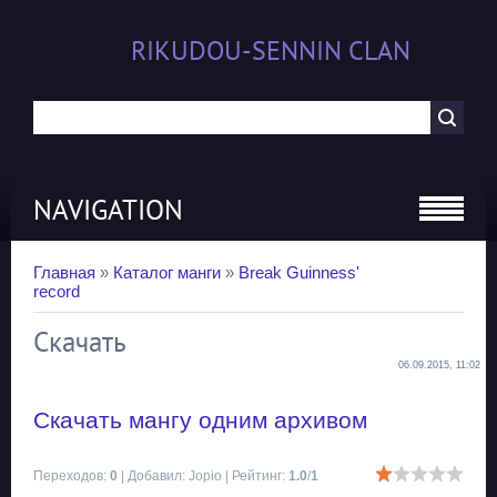
RIKUDOU-SENNIN CLAN
NAVIGATION
Главная
»
Каталог манги
»
Break Guinness'
record
Скачать
06.09.2015, 11:02
Скачать мангу одним архивом
Переходов
:
0
|
Добавил
:
Jopio
|
Рейтинг
:
1.0
/
1