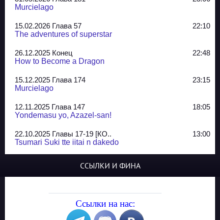
Murcielago
15.02.2026 Глава 57
22:10
The adventures of superstar
26.12.2025 Конец
22:48
How to Become a Dragon
15.12.2025 Глава 174
23:15
Murcielago
12.11.2025 Глава 147
18:05
Yondemasu yo, Azazel-san!
22.10.2025 Главы 17-19 [КО..
13:00
Tsumari Suki tte iitai n dakedo
07.10.2025 Главы 51-52
20:14
ССЫЛКИ И ФИНА
Jungle Juice
02.09.2025 Квартет, глава ..
13:24
Yozakura Shijuusou
Ссылки на нас:
08.08.2025 Глава 50
23:54