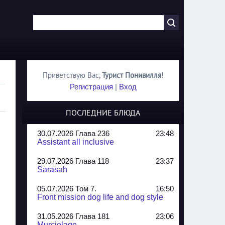
Приветствую Вас
,
Турист Понивилля
!
Регистрация
|
Вход
ПОСЛЕДНИЕ БЛЮДА
30.07.2026 Глава 236
23:48
Assistant all inclusive
29.07.2026 Глава 118
23:37
Sarasah
05.07.2026 Том 7.
16:50
Front mission dog life and dog style
31.05.2026 Глава 181
23:06
Murcielago