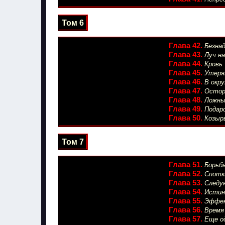
Том 6
Глава 42.
Безна
Глава 43.
Луч н
Глава 44.
Кровь 
Глава 45.
Утеря
Глава 46.
В окру
Глава 47.
Остор
Глава 48.
Ложный
Глава 49.
Подаро
Глава 50.
Козырь
Том 7
Глава 51.
Борьба
Глава 52.
Спотк
Глава 53.
Следу
Глава 54.
Истинн
Глава 55.
Эффек
Глава 56.
Время 
Глава 57.
Еще од