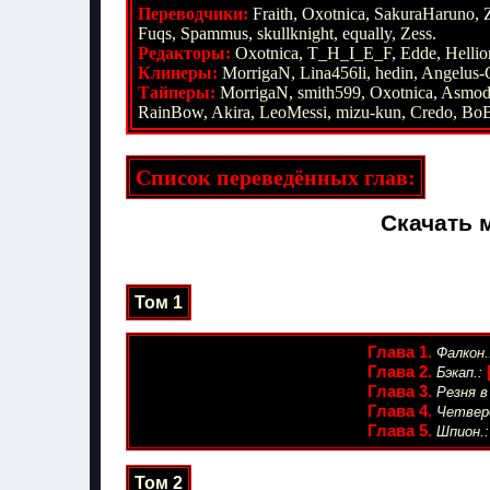
Переводчики:
Fraith, Oxotnica, SakuraHaruno, Z
Fuqs, Spammus, skullknight, equally, Zess.
Редакторы:
Oxotnica, T_H_I_E_F, Edde, Helli
Клинеры:
MorrigaN, Lina456li, hedin, Angelus-
Тайперы:
MorrigaN, smith599, Oxotnica, Asmo
RainBow, Akira, LeoMessi, mizu-kun, Credo, BoBa
Список переведённых глав:
Скачать 
Том 1
Глава 1.
Фалкон.
Глава 2.
Бэкап.:
Глава 3.
Резня в
Глава 4.
Четверо
Глава 5.
Шпион.:
Том 2