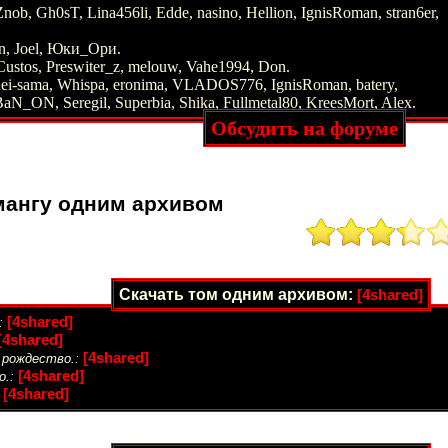
nob, Gh0sT, Lina456li, Edde, nasino, Hellion, IgnisRoman, stran6er,
on, Joel, Юки_Ори.
Custos, Preswiter_z, melouw, Vahe1994, Don.
dei-sama, Whispa, eronima, VLADOS776, IgnisRoman, batery,
N_ON, Seregil, Superbia, Shika, Fullmetal80, KreesMort, Alex.
Обсудить на форуме
мангу одним архивом
Скачать том одним архивом:
[4shared]
[4shared]
:
[4shared]
[4shared]
 рождество.:
[4shared]
.:
[4shared]