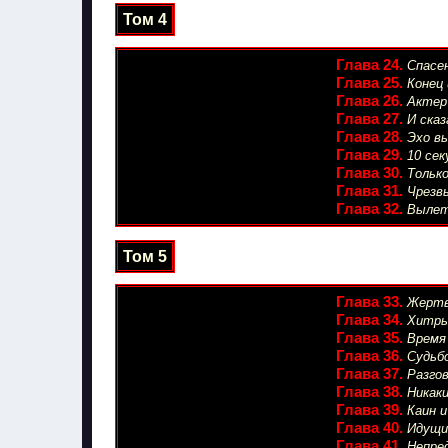
Том 4
Глава 24.
Спасе
Глава 25.
Конец 
Глава 26.
Актер
Глава 27.
И сказ
Глава 28.
Эхо в
Глава 29.
10 сек
Глава 30.
Только
Глава 31.
Чрезв
Глава 32.
Вылет
Том 5
Глава 33.
Жертв
Глава 34.
Хитры
Глава 35.
Время
Глава 36.
Судьб
Глава 37.
Разгов
Глава 38.
Никаки
Глава 39.
Каин и
Глава 40.
Идущи
Глава 41.
Непре