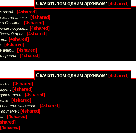
Скачать том одним архивом:
[4shared]
[4shared]
а назад.:
[4shared]
к контр атаке.:
[4shared]
 и безумие.:
[4shared]
йная ловушка.:
[4shared]
близкий враг.:
[4shared]
ти.:
[4shared]
.:
[4shared]
 алиби.:
[4shared]
и пропал.:
Скачать том одним архивом:
[4shared]
[4shared]
егия.:
[4shared]
игры.:
[4shared]
щаяся тень.:
[4shared]
йла.:
[4shared]
рное столкновение.:
[4shared]
 во тьме.:
[4shared]
а.:
4shared]
[4shared]