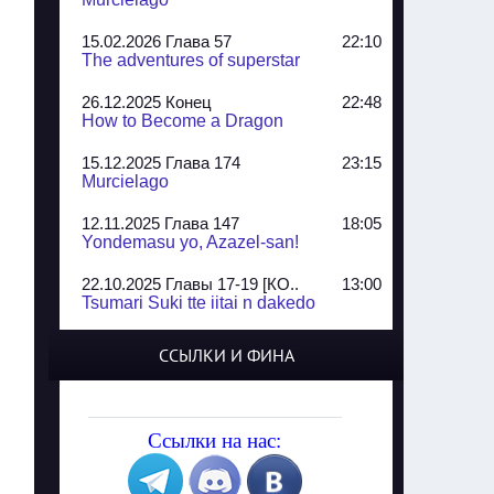
15.02.2026 Глава 57
22:10
The adventures of superstar
26.12.2025 Конец
22:48
How to Become a Dragon
15.12.2025 Глава 174
23:15
Murcielago
12.11.2025 Глава 147
18:05
Yondemasu yo, Azazel-san!
22.10.2025 Главы 17-19 [КО..
13:00
Tsumari Suki tte iitai n dakedo
07.10.2025 Главы 51-52
20:14
ССЫЛКИ И ФИНА
Jungle Juice
02.09.2025 Квартет, глава ..
13:24
Yozakura Shijuusou
Ссылки на нас:
08.08.2025 Глава 50
23:54
A Compendium of Ghosts