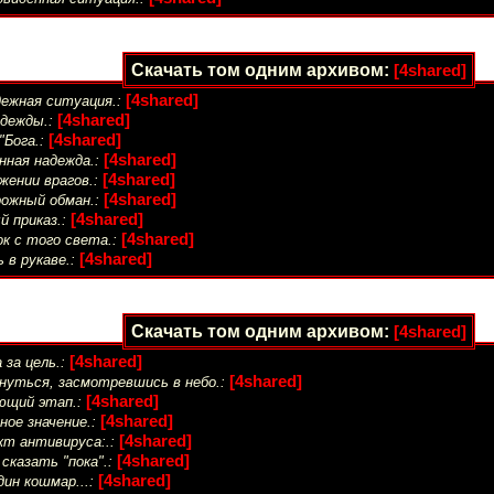
Скачать том одним архивом:
[4shared]
[4shared]
дежная ситуация.:
[4shared]
адежды.:
[4shared]
"Бога.:
[4shared]
нная надежда.:
[4shared]
жении врагов.:
[4shared]
ожный обман.:
[4shared]
 приказ.:
[4shared]
к с того света.:
[4shared]
 в рукаве.:
Скачать том одним архивом:
[4shared]
[4shared]
 за цель.:
[4shared]
нуться, засмотревшись в небо.:
[4shared]
ющий этап.:
[4shared]
ое значение.:
[4shared]
т антивируса:.:
[4shared]
сказать "пока".:
[4shared]
ин кошмар...: