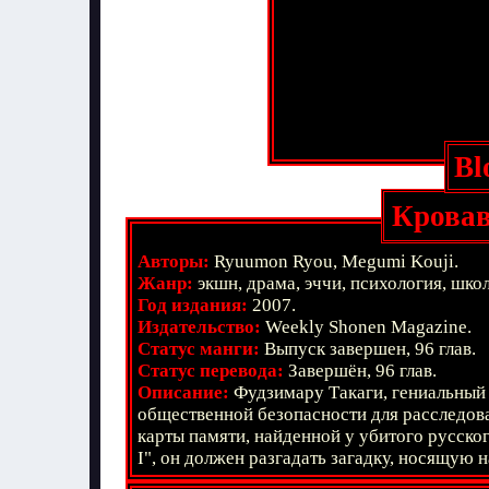
Bl
Крова
Авторы:
Ryuumon Ryou, Megumi Kouji.
Жанр:
экшн, драма, эччи, психология, школ
Год издания:
2007.
Издательство:
Weekly Shonen Magazine.
Статус манги:
Выпуск завершен, 96 глав.
Статус перевода:
Завершён, 96 глав.
Описание:
Фудзимару Такаги, гениальный 
общественной безопасности для расследов
карты памяти, найденной у убитого русског
I", он должен разгадать загадку, носящую