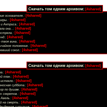
Скачать том одним архивом:
[4shared]
[4shared]
ние основателя.:
[4shared]
игры.:
[4shared]
 и Актриса.:
[4shared]
ала она...:
[4shared]
ыстрела.:
[4shared]
унд.:
[4shared]
 твоя вина.:
[4shared]
ычайное положение.:
[4shared]
евший сокол.:
Скачать том одним архивом:
[4shared]
[4shared]
а.:
[4shared]
й план.:
[4shared]
 истекло.:
[4shared]
оносная суббота.:
[4shared]
ор по душам.:
[4shared]
х секретов.:
[4shared]
 Авель.:
[4shared]
й на смерть.:
[4shared]
двиденная ситуация.: