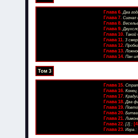
Глава 6.
Два год
Глава 7.
Сигнал 
Глава 8.
Веселье
Глава 9.
Двухсло
Глава 10.
Такой 
Глава 11.
3 смер
Глава 12.
Пробка
Глава 13.
Ложное
Глава 14.
Пан ил
Том 3
Глава 15.
Страт
Глава 16.
Конец 
Глава 17.
Краду
Глава 18.
Два фа
Глава 19.
Повто
Глава 20.
Битва
Глава 21.
Лимонк
Глава 22.
[
[J].:
Глава 23.
Игра.: