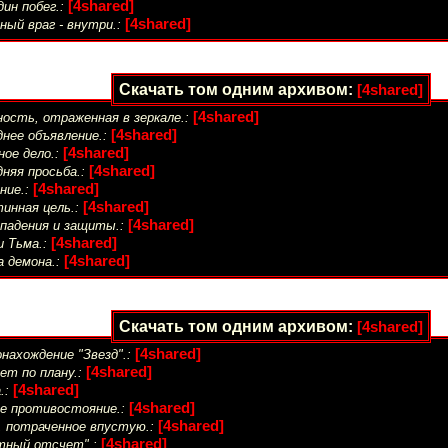
[4shared]
ин побег.:
[4shared]
ый враг - внутри.:
Скачать том одним архивом:
[4shared]
[4shared]
ость, отраженная в зеркале.:
[4shared]
нее объявление.:
[4shared]
ное дело.:
[4shared]
няя просьба.:
[4shared]
ние.:
[4shared]
инная цель.:
[4shared]
ападения и защиты.:
[4shared]
 Тьма.:
[4shared]
 демона.:
Скачать том одним архивом:
[4shared]
[4shared]
нахождение "Звезд".:
[4shared]
ет по плану.:
[4shared]
.:
[4shared]
е противостояние.:
[4shared]
, потраченное впустую.:
[4shared]
тный отсчет".: