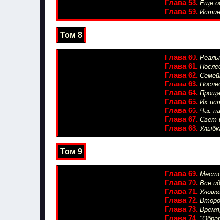
Глава 58.
Еще од
Глава 59.
Истинн
Том 8
Глава 60.
Реальн
Глава 61.
Послед
Глава 62.
Семей
Глава 63.
Послед
Глава 64.
Проща
Глава 65.
Их ист
Глава 66.
Час н
Глава 67.
Свет и
Глава 68.
Улыбка
Том 9
Глава 69.
Место
Глава 70.
Все ид
Глава 71.
Уловка
Глава 72.
Второ
Глава 73.
Время
Глава 74.
"Обра