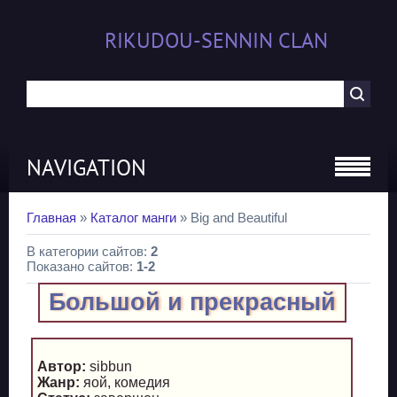
RIKUDOU-SENNIN CLAN
NAVIGATION
Главная
»
Каталог манги
» Big and Beautiful
В категории сайтов
:
2
Показано сайтов
:
1-2
Большой и прекрасный
Автор:
sibbun
Жанр:
яой, комедия