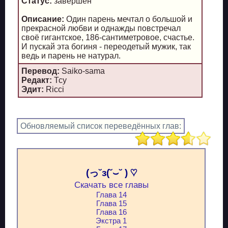
Статус:
завершен
Описание:
Один парень мечтал о большой и
прекрасной любви и однажды повстречал
своё гигантское, 186-сантиметровое, счастье.
И пускай эта богиня - переодетый мужик, так
ведь и парень не натурал.
Перевод:
Saiko-sama
Редакт:
Тсу
Эдит:
Ricci
Обновляемый список переведённых глав:
(っ˘з(˘⌣˘ ) ♡
Скачать все главы
Глава 14
Глава 15
Глава 16
Экстра 1