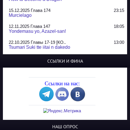
15.12.2025 Глава 174
23:15
Murcielago
12.11.2025 Глава 147
18:05
Yondemasu yo, Azazel-san!
22.10.2025 Главы 17-19 [КО..
13:00
Tsumari Suki tte iitai n dakedo
07.10.2025 Главы 51-52
20:14
ССЫЛКИ И ФИНА
Jungle Juice
02.09.2025 Квартет, глава ..
13:24
Yozakura Shijuusou
Ссылки на нас:
08.08.2025 Глава 50
23:54
A Compendium of Ghosts
29.07.2025 Shirokuro
19:10
Синглы
20.05.2025 Глава 81 - КОНЕЦ
21:30
НАШ ОПРОС
The King of Home Cooking