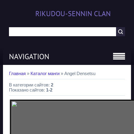
RIKUDOU-SENNIN CLAN
NAVIGATION
Главная
»
Каталог манги
» Angel Densetsu
В категории сайтов
:
2
Показано сайтов
:
1-2