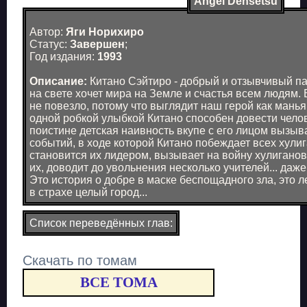
Angel Densetsu
Автор:
Яги Норихиро
Статус:
Завершен
;
Год издания:
1993
Описание:
Китано Сэйтиро - добрый и отзывчивый па
на свете хочет мира на Земле и счастья всем людям.
не повезло, потому что выглядит наш герой как манья
одной робкой улыбкой Китано способен довести челов
поистине детская наивность вкупе с его лицом вызы
событий, в ходе которой Китано побеждает всех хули
становится их лидером, вызывает на войну хулигано
их, доводит до увольнения несколько учителей... даже
Это история о добре в маске беспощадного зла, это 
в страхе целый город...
Список переведённых глав:
Скачать по томам
ВСЕ ТОМА