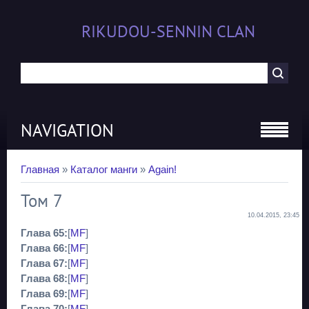
RIKUDOU-SENNIN CLAN
NAVIGATION
Главная
»
Каталог манги
»
Again!
Том 7
10.04.2015, 23:45
Глава 65:
[
MF
]
Глава 66:
[
MF
]
Глава 67:
[
MF
]
Глава 68:
[
MF
]
Глава 69:
[
MF
]