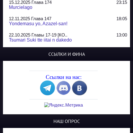
15.12.2025 Глава 174
23:15
Murcielago
12.11.2025 Глава 147
18:05
Yondemasu yo, Azazel-san!
22.10.2025 Главы 17-19 [КО..
13:00
Tsumari Suki tte iitai n dakedo
07.10.2025 Главы 51-52
20:14
ССЫЛКИ И ФИНА
Jungle Juice
02.09.2025 Квартет, глава ..
13:24
Yozakura Shijuusou
Ссылки на нас:
08.08.2025 Глава 50
23:54
A Compendium of Ghosts
29.07.2025 Shirokuro
19:10
Синглы
20.05.2025 Глава 81 - КОНЕЦ
21:30
НАШ ОПРОС
The King of Home Cooking
13.03.2025 Сайд-стори глав..
23:10