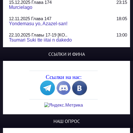
15.12.2025 Глава 174
23:15
Murcielago
12.11.2025 Глава 147
18:05
Yondemasu yo, Azazel-san!
22.10.2025 Главы 17-19 [КО..
13:00
Tsumari Suki tte iitai n dakedo
07.10.2025 Главы 51-52
20:14
ССЫЛКИ И ФИНА
Jungle Juice
02.09.2025 Квартет, глава ..
13:24
Yozakura Shijuusou
Ссылки на нас:
08.08.2025 Глава 50
23:54
A Compendium of Ghosts
29.07.2025 Shirokuro
19:10
Синглы
20.05.2025 Глава 81 - КОНЕЦ
21:30
НАШ ОПРОС
The King of Home Cooking
13.03.2025 Сайд-стори глав..
23:10