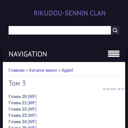
RIKUDOU-SENNIN CLAN
NAVIGATION
Главная
»
Каталог манги
»
Again!
Том 3
14.10.2014, 18:10
Глава 20:
[
MF
]
Глава 21:
[
MF
]
Глава 22:
[
MF
]
Глава 23:
[
MF
]
Глава 24:
[
MF
]