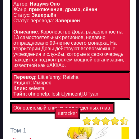
Автор:
Нацумэ Оно
Жанр:
приключения, драма, сёнен
Статус:
Завершён
Статус перевода:
Завершён
Описание:
Королевство Дова, разделенное на
13 самостоятельных регионов, недавно
отпраздновало 99-летие своего монарха. На
территории Довы действуют всевозможные
учреждения и службы, которые в свою очередь
находятся под контролем мощной организации,
известной как «АККА».
Перевод:
Littlefunny, Reisha
Редакт:
Имярек
Клин:
selesta
Тайп:
ohnohelp, leslik,[vincent],UTyan
Обновляемый список переведённых глав:
rutracker
Том 1