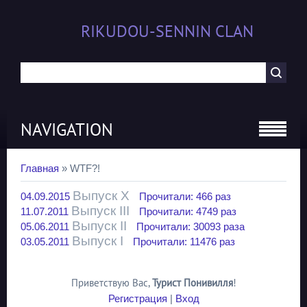
RIKUDOU-SENNIN CLAN
NAVIGATION
Главная
»
WTF?!
В
ыпуск X
04.09.2015
Прочитали: 466 раз
В
ыпуск III
11.07.2011
Прочитали: 4749 раз
В
ыпуск II
05.06.2011
Прочитали: 30093 раза
В
ыпуск I
03.05.2011
Прочитали: 11476 раз
Приветствую Вас
,
Турист Понивилля
!
Регистрация
|
Вход